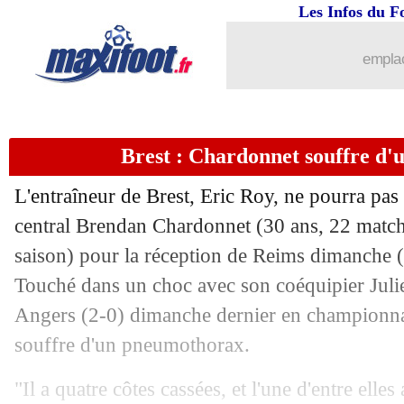
Les Infos du F
14/03
Liverpool
: Salah égale Kane et Agüe
emplac
14/03
EdF
: Olise a toujours voulu les Bleus
14/03
Santos
: Rivaldo voit Neymar revenir
Brest : Chardonnet souffre d
14/03
EdF
: Chevalier réagit à sa deuxième
L'entraîneur de Brest, Eric Roy, ne pourra pa
14/03
Dortmund
: Liverpool pense à Schlot
central Brendan
Chardonnet
(30 ans, 22 matchs
saison) pour la réception de Reims dimanche
14/03
Lens
: Still clair sur El Aynaoui
Touché dans un choc avec son coéquipier Julie
Angers (2-0) dimanche dernier en championnat,
14/03
Montpellier
: J.-L. Gasset - "balle de
souffre d'un pneumothorax.
14/03
PSG-OM
: Rongier ne voit pas un Rab
"Il a quatre côtes cassées, et l'une d'entre elles