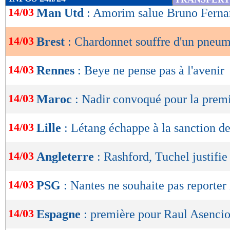
de
14/03
Man Utd
: Amorim salue Bruno Ferna
lecture
14/03
Brest
: Chardonnet souffre d'un pneu
OK
14/03
Rennes
: Beye ne pense pas à l'avenir
14/03
Maroc
: Nadir convoqué pour la premi
14/03
Lille
: Létang échappe à la sanction d
14/03
Angleterre
: Rashford, Tuchel justifie
14/03
PSG
: Nantes ne souhaite pas reporter
14/03
Espagne
: première pour Raul Asenci