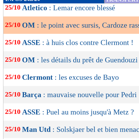
de
25/10
Atletico
: Lemar encore blessé
lecture
25/10
OM
: le point avec sursis, Cardoze ras
OK
25/10
ASSE
: à huis clos contre Clermont !
25/10
OM
: les détails du prêt de Guendouzi
25/10
Clermont
: les excuses de Bayo
25/10
Barça
: mauvaise nouvelle pour Pedri
25/10
ASSE
: Puel au moins jusqu'à Metz ?
25/10
Man Utd
: Solskjaer bel et bien mena