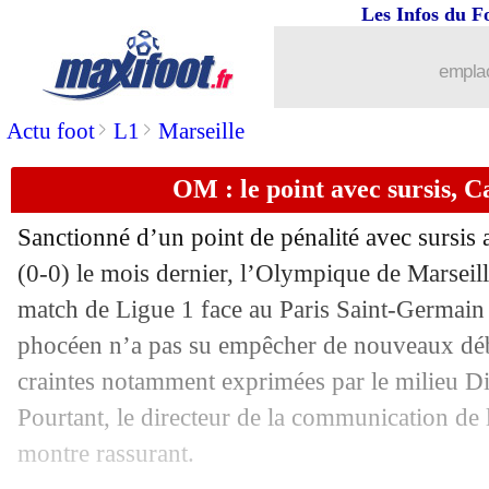
Les Infos du F
emplac
>
>
Actu foot
L1
Marseille
OM : le point avec sursis, 
Sanctionné d’un point de pénalité avec sursis 
(0-0) le mois dernier, l’Olympique de Marseill
match de Ligue 1 face au Paris Saint-Germain 
phocéen n’a pas su empêcher de nouveaux dé
craintes notamment exprimées par le milieu Di
Pourtant, le directeur de la communication d
montre rassurant.
...
brèves d'AUJOURD'HUI ( 8 août 202