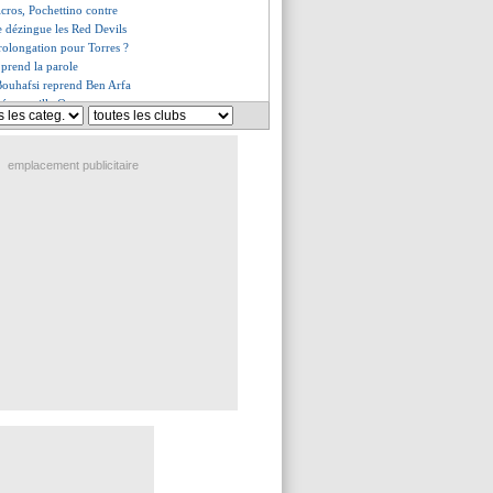
icros, Pochettino contre
e dézingue les Red Devils
rolongation pour Torres ?
 prend la parole
 Bouhafsi reprend Ben Arfa
h émerveille Owen
ioli calme le jeu
 porte ouverte...
, un exploit à Old Trafford
emplacement publicitaire
ampaoli n'en revient pas
nzema ne perdra pas d'énergie
rrêt pour Frenkie de Jong
o, Ménès ne comprend pas
mbriolé pendant le Clasico
nd, année 2021 terminée ?
de retour à l'entraînement
 Dybala en demande plus
terroge pour Messi
p, son hommage pour Firmino
ter rigole d'Arteta
meurs Zidane et Conte...
emportés, la stat qui fâche
première recrue pour 23 M€ ?
nfiant pour l'avenir
nte son bijou
es découpe Pogba !