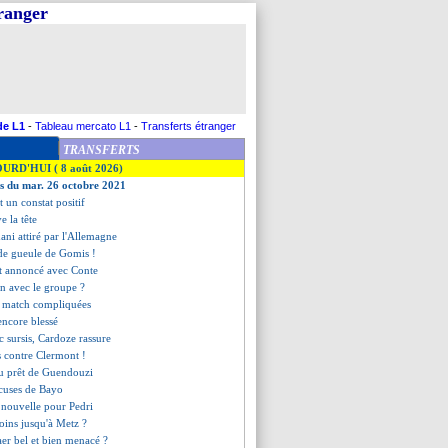
tranger
de L1
-
Tableau mercato L1
-
Transferts étranger
TRANSFERTS
OURD'HUI ( 8 août 2026)
es du mar. 26 octobre 2021
t un constat positif
e la tête
ni attiré par l'Allemagne
 de gueule de Gomis !
ct annoncé avec Conte
n avec le groupe ?
de match compliquées
encore blessé
ec sursis, Cardoze rassure
os contre Clermont !
 du prêt de Guendouzi
xcuses de Bayo
 nouvelle pour Pedri
oins jusqu'à Metz ?
aer bel et bien menacé ?