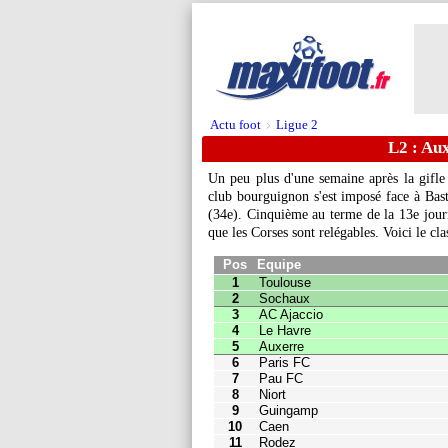
Actu foot
Ligue 2
>
L2 : Aux
Un peu plus d'une semaine après la gifle
club bourguignon s'est imposé face à Bas
(34e). Cinquième au terme de la 13e jour
Pos
Equipe
Pts
J
que les Corses sont relégables. Voici le c
1
Toulouse
28
13
2
Sochaux
27
13
3
AC Ajaccio
25
13
4
Le Havre
24
13
5
Auxerre
23
13
6
Paris FC
18
13
7
Pau FC
18
13
8
Niort
18
13
9
Guingamp
17
13
10
Caen
16
13
11
Rodez
16
13
12
Quevilly
16
13
13
Dijon
16
13
14
Grenoble
15
13
15
Valenciennes
15
13
16
Nimes
14
13