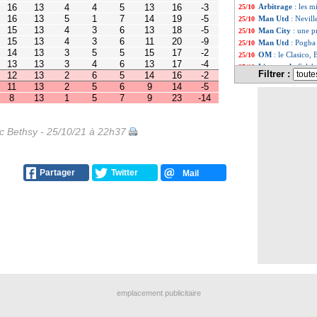
3
4
6
13
17
-4
Arbitrage
: les m
25/10
2
6
5
14
16
-2
Man Utd
: Nevill
25/10
2
5
6
9
14
-5
1
5
7
9
23
-14
Man City
: une p
25/10
Man Utd
: Pogba
25/10
OM
: le Clasico,
25/10
Liverpool
: Sala
25/10
Filtrer :
Milan
: le titre, P
25/10
Man Utd
: Conte,
25/10
Liverpool
: Salah
25/10
OM
: les fans, S
25/10
Ballon d'Or
: Be
25/10
ic Bethsy - 25/10/21 à 22h37
Barça
: coup d'a
25/10
PSG
: Pochettin
25/10
OM
: Rongier ca
25/10
Partager
Twitter
Mail
Dortmund
: Håla
25/10
Barça
: Dembélé 
25/10
Juve
: l'attaque,
25/10
PSG
: Henry s'in
25/10
Liverpool
: Klop
25/10
OM
: Saliba, Twit
25/10
Man Utd
: les ru
25/10
PSG
: les duels r
25/10
Newcastle
: une 
25/10
OM
: Sampaoli co
25/10
emplacement publicitaire
Real
: Alaba raco
25/10
Man Utd
: Schol
25/10