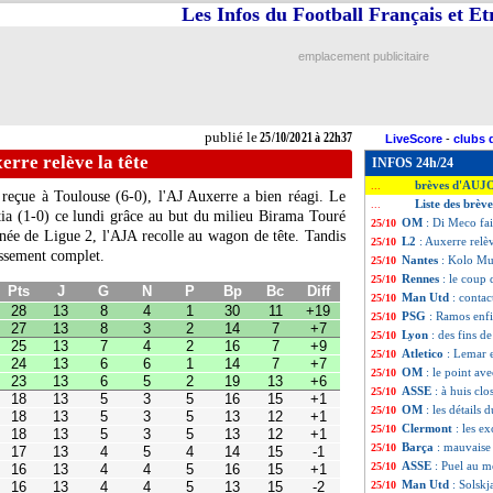
Les Infos du Football Français et E
emplacement publicitaire
publié le
25/10/2021 à 22h37
LiveScore
-
clubs 
erre relève la tête
INFOS 24h/24
brèves d'AUJ
...
 reçue à Toulouse (6-0), l'AJ Auxerre a bien réagi. Le
Liste des brèv
...
tia (1-0) ce lundi grâce au but du milieu Birama Touré
OM
: Di Meco fai
25/10
née de Ligue 2, l'AJA recolle au wagon de tête. Tandis
L2
: Auxerre relèv
25/10
G
N
P
Bp
Bc
Diff
lassement complet.
8
4
1
30
11
+19
Nantes
: Kolo Mua
25/10
8
3
2
14
7
+7
Rennes
: le coup
25/10
7
4
2
16
7
+9
Man Utd
: conta
25/10
6
6
1
14
7
+7
PSG
: Ramos enfi
25/10
6
5
2
19
13
+6
5
3
5
16
15
+1
Lyon
: des fins 
25/10
5
3
5
13
12
+1
Atletico
: Lemar 
25/10
5
3
5
13
12
+1
OM
: le point av
25/10
4
5
4
14
15
-1
ASSE
: à huis cl
4
4
5
16
15
+1
25/10
4
4
5
13
15
-2
OM
: les détails
25/10
4
4
5
13
16
-3
Clermont
: les e
25/10
5
1
7
14
19
-5
Barça
: mauvaise
25/10
4
3
6
13
18
-5
4
3
6
11
20
-9
ASSE
: Puel au m
25/10
3
5
5
15
17
-2
Man Utd
: Solskj
25/10