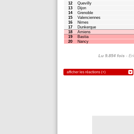
17
Dunkerque
13
13
18
Amiens
12
13
19
Bastia
11
13
20
Nancy
8
13
Lu 9.854 fois
- Er
afficher les réactions (+)