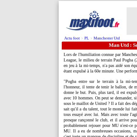
Actu foot
PL
Manchester Utd
>
>
Man Utd : S
Lors de l'humiliation connue par Manches
League, le milieu de terrain Paul Pogba (
en jeu à la mi-temps, n'a pas aidé son équ
étant expulsé à la 60e minute. Une perfor
"Pogba entre sur le terrain à la mi-tem
l'honneur, il tente de tenir le ballon, de m
donne le but. Puis, plus tard, il est expu
avec 10 hommes. On peut se demander, si 
sous le maillot de United ? Il a fait des d
sait qu'il a du talent, tout le monde lui fa
tous essayé avec lui. Mais avec toute l'agit
presque rançonné le club, et il arrive po
probablement rejouer pour MU n'est-ce pa
MU. Il a eu de nombreuses occasions, ma
c'est juste un manque de discipline et de r