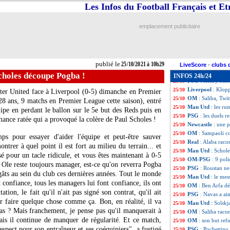
Liverpool
: Salah
25/10
Les Infos du Football Français et E
OM
: les fans, S
25/10
Ballon d'Or
: Be
25/10
emplacement publicitaire
Barça
: coup d'a
25/10
PSG
: Pochettin
25/10
OM
: Rongier ca
25/10
Dortmund
: Håla
25/10
publié le
25/10/2021 à 10h29
Barça
: Dembélé 
25/10
LiveScore
-
clubs 
Juve
: l'attaque,
25/10
choles découpe Pogba !
INFOS 24h/24
PSG
: Henry s'in
25/10
Liverpool
: Klop
25/10
ter United face à Liverpool (0-5) dimanche en Premier
OM
: Saliba, Twit
25/10
28 ans, 9 matchs en Premier League cette saison), entré
Man Utd
: les ru
25/10
ipe en perdant le ballon sur le 5e but des Reds puis en
PSG
: les duels r
25/10
mance ratée qui a provoqué la colère de Paul Scholes !
Newcastle
: une 
25/10
OM
: Sampaoli co
25/10
ps pour essayer d'aider l'équipe et peut-être sauver
Real
: Alaba raco
25/10
ontrer à quel point il est fort au milieu du terrain... et
Man Utd
: Schol
25/10
lsé pour un tacle ridicule, et vous êtes maintenant à 0-5
OM-PSG
: 9 poli
25/10
Ole reste toujours manager, est-ce qu'on reverra Pogba
PSG
: Roustan n
25/10
égâts au sein du club ces dernières années. Tout le monde
Man Utd
: le me
25/10
it confiance, tous les managers lui font confiance, ils ont
OM
: Ben Arfa dé
25/10
ation, le fait qu'il n'ait pas signé son contrat, qu'il ait
PSG
: Navas a aim
25/10
ur faire quelque chose comme ça. Bon, en réalité, il va
Man Utd
: Solskj
25/10
s ? Mais franchement, je pense pas qu'il manquerait à
OM
: Saliba rac
25/10
is il continue de manquer de régularité. Et ce match,
OM
: son but ref
25/10
espect pour son entraîneur et ses coéquipiers", a fustigé
PSG
: Pochettin
25/10