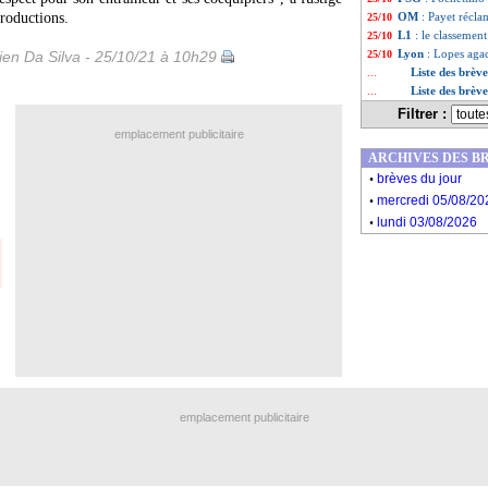
roductions.
OM
: Payet récla
25/10
L1
: le classemen
25/10
Lyon
: Lopes agac
en Da Silva - 25/10/21 à 10h29
25/10
Liste des brèv
...
Liste des brèv
...
Filtrer :
emplacement publicitaire
ARCHIVES DES B
.
brèves du jour
.
mercredi 05/08/20
.
lundi 03/08/2026
emplacement publicitaire