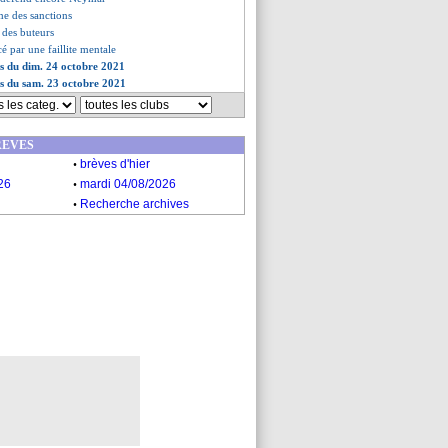
me des sanctions
t des buteurs
é par une faillite mentale
es du dim. 24 octobre 2021
es du sam. 23 octobre 2021
REVES
.
brèves d'hier
.
26
mardi 04/08/2026
.
Recherche archives