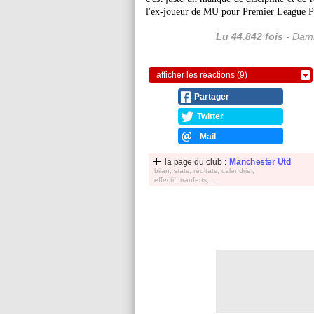
l'ex-joueur de MU pour Premier League P
Lu 44.842 fois
- Dami
afficher les réactions (9)
Partager
Twitter
Mail
la page du club :
Manchester Utd
bilan, stats, réultats, calendrier,
effectif, tranferts, ...