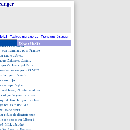
, un exploit à Old Trafford
tranger
ampaoli n'en revient pas
nzema ne perdra pas d'énergie
rrêt pour Frenkie de Jong
o, Ménès ne comprend pas
mbriolé pendant le Clasico
nd, année 2021 terminée ?
de retour à l'entraînement
de L1
-
Tableau mercato L1
-
Transferts étranger
 Dybala en demande plus
TRANSFERTS
terroge pour Messi
p, son hommage pour Firmino
ter rigole d'Arteta
meurs Zidane et Conte...
emportés, la stat qui fâche
première recrue pour 23 M€ ?
nfiant pour l'avenir
nte son bijou
es découpe Pogba !
ciers blessés, 21 interpellations
e sent pas Neymar concerné
ssage de Ronaldo pour les fans
çu par les Marseillais
é l'état d'esprit
aer refuse de démissionner
onte son retour sur Mbappé
usé, Milik dégoûté
o défend encore Neymar