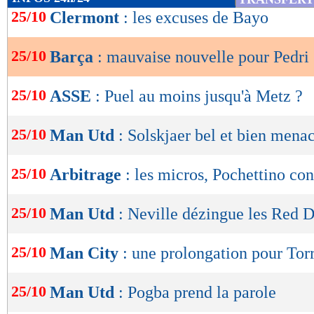
de
25/10
Clermont
: les excuses de Bayo
lecture
25/10
Barça
: mauvaise nouvelle pour Pedri
OK
25/10
ASSE
: Puel au moins jusqu'à Metz ?
25/10
Man Utd
: Solskjaer bel et bien mena
25/10
Arbitrage
: les micros, Pochettino con
25/10
Man Utd
: Neville dézingue les Red D
25/10
Man City
: une prolongation pour Torr
25/10
Man Utd
: Pogba prend la parole