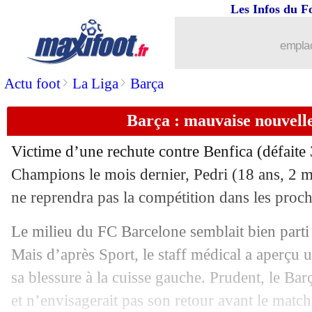
Les Infos du F
emplac
>
>
Actu foot
La Liga
Barça
Barça : mauvaise nouvell
...
brèves d'AUJOURD'HUI ( 7 août 202
Victime d’une rechute contre Benfica (défaite
...
Liste des brèves du mar. 26 octobre 2
Champions le mois dernier, Pedri (18 ans, 2 m
ne reprendra pas la compétition dans les proch
25/10
OM
: Di Meco fait un constat positif
Le milieu du FC Barcelone semblait bien parti 
25/10
L2
: Auxerre relève la tête
Mais d’après Sport, le staff médical a aperçu 
sa blessure à la cuisse gauche. Prudent, le Ba
25/10
Nantes
: Kolo Muani attiré par l'Alle
et n’envisagerait pas son retour avant le matc