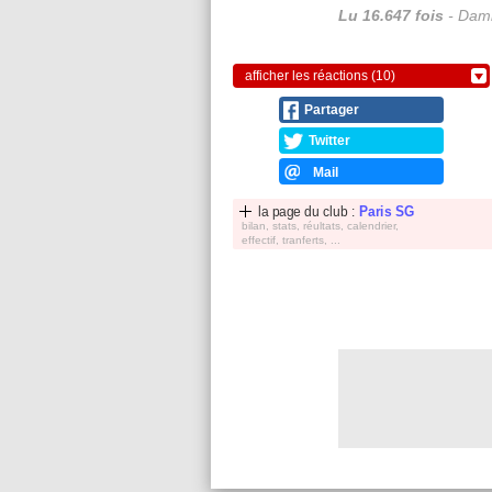
Lu 16.647 fois
- Dami
afficher les réactions (10)
Partager
Twitter
Mail
la page du club :
Paris SG
bilan, stats, réultats, calendrier,
effectif, tranferts, ...