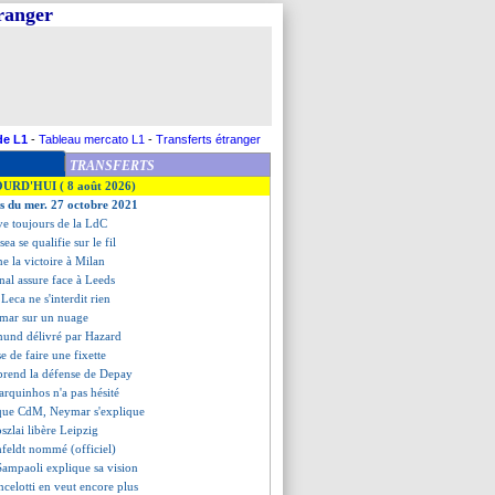
tranger
de L1
-
Tableau mercato L1
-
Transferts étranger
TRANSFERTS
OURD'HUI ( 8 août 2026)
es du mer. 27 octobre 2021
ve toujours de la LdC
sea se qualifie sur le fil
e la victoire à Milan
enal assure face à Leeds
Leca ne s'interdit rien
ymar sur un nuage
mund délivré par Hazard
se de faire une fixette
rend la défense de Depay
arquinhos n'a pas hésité
ique CdM, Neymar s'explique
szlai libère Leipzig
feldt nommé (officiel)
 Sampaoli explique sa vision
Ancelotti en veut encore plus