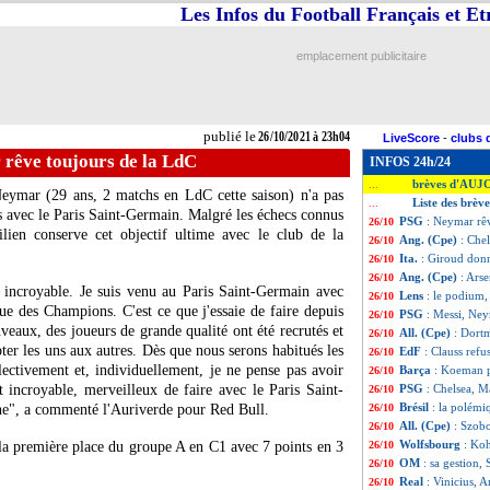
Les Infos du Football Français et E
emplacement publicitaire
publié le
26/10/2021 à 23h04
LiveScore
-
clubs 
rêve toujours de la LdC
INFOS 24h/24
brèves d'AUJ
...
Neymar (29 ans, 2 matchs en LdC cette saison) n'a pas
Liste des brèv
...
 avec le Paris Saint-Germain. Malgré les échecs connus
PSG
: Neymar rê
26/10
silien conserve cet objectif ultime avec le club de la
Ang. (Cpe)
: Chel
26/10
Ita.
: Giroud donn
26/10
Ang. (Cpe)
: Ars
26/10
incroyable. Je suis venu au Paris Saint-Germain avec
Lens
: le podium, 
26/10
gue des Champions. C'est ce que j'essaie de faire depuis
PSG
: Messi, Ne
26/10
eaux, des joueurs de grande qualité ont été recrutés et
All. (Cpe)
: Dort
26/10
er les uns aux autres. Dès que nous serons habitués les
EdF
: Clauss refu
26/10
lectivement et, individuellement, je ne pense pas avoir
Barça
: Koeman p
26/10
t incroyable, merveilleux de faire avec le Paris Saint-
PSG
: Chelsea, M
26/10
Brésil
: la polém
ne", a commenté l'Auriverde pour Red Bull.
26/10
All. (Cpe)
: Szobo
26/10
Wolfsbourg
: Koh
la première place du groupe A en C1 avec 7 points en 3
26/10
OM
: sa gestion,
26/10
Real
: Vinicius, 
26/10