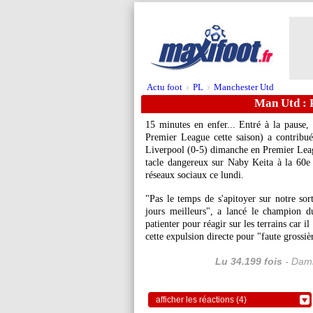
Actu foot
PL
Manchester Utd
>
>
Man Utd : 
15 minutes en enfer... Entré à la pause,
Premier League cette saison) a contribu
Liverpool (0-5) dimanche en Premier Leag
tacle dangereux sur Naby Keita à la 60e mi
réseaux sociaux ce lundi.
"Pas le temps de s'apitoyer sur notre sort
jours meilleurs", a lancé le champion 
patienter pour réagir sur les terrains car 
cette expulsion directe pour "faute grossiè
Lu 34.199 fois
- Dami
afficher les réactions (4)