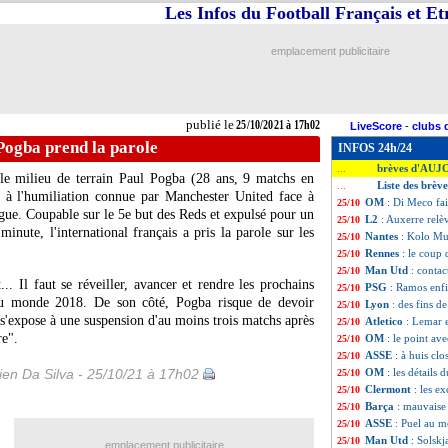
Les Infos du Football Français et E
emplacement publicitaire
publié le
25/10/2021 à 17h02
LiveScore
-
clubs 
Pogba prend la parole
INFOS 24h/24
brèves d'AUJ
...
 le milieu de terrain Paul Pogba (28 ans, 9 matchs en
Liste des brèv
...
é à l'humiliation connue par Manchester United face à
OM
: Di Meco fai
25/10
ue. Coupable sur le 5e but des Reds et expulsé pour un
L2
: Auxerre relèv
25/10
nute, l'international français a pris la parole sur les
Nantes
: Kolo Mua
25/10
Rennes
: le coup
25/10
Man Utd
: conta
25/10
... Il faut se réveiller, avancer et rendre les prochains
PSG
: Ramos enfi
25/10
du monde 2018. De son côté, Pogba risque de devoir
Lyon
: des fins 
25/10
il s'expose à une suspension d'au moins trois matchs après
Atletico
: Lemar 
25/10
re".
OM
: le point av
25/10
ASSE
: à huis cl
25/10
en Da Silva - 25/10/21 à 17h02
OM
: les détails
25/10
Clermont
: les e
25/10
Barça
: mauvaise
25/10
ASSE
: Puel au m
25/10
Man Utd
: Solskj
25/10
emplacement publicitaire