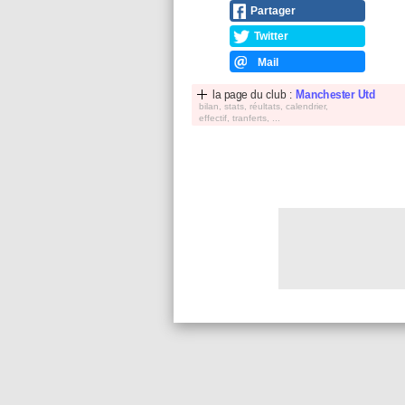
Partager
Twitter
Mail
la page du club :
Manchester Utd
bilan, stats, réultats, calendrier,
effectif, tranferts, ...