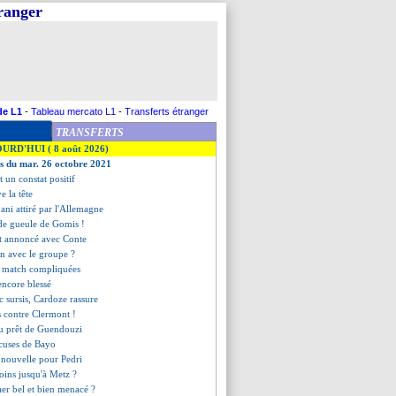
tranger
de L1
-
Tableau mercato L1
-
Transferts étranger
TRANSFERTS
OURD'HUI ( 8 août 2026)
es du mar. 26 octobre 2021
t un constat positif
e la tête
ni attiré par l'Allemagne
 de gueule de Gomis !
ct annoncé avec Conte
n avec le groupe ?
de match compliquées
encore blessé
ec sursis, Cardoze rassure
os contre Clermont !
 du prêt de Guendouzi
xcuses de Bayo
 nouvelle pour Pedri
oins jusqu'à Metz ?
aer bel et bien menacé ?