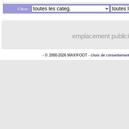
...
Liste des brèves du sam. 20 février 20
Filtrer :
...
Liste des brèves du ven. 19 février 20
emplacement publici
- © 2000-2026 MAXIFOOT -
choix de consentemen