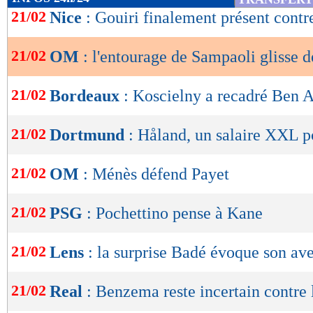
de
21/02
Nice
: Gouiri finalement présent cont
lecture
21/02
OM
: l'entourage de Sampaoli glisse d
OK
21/02
Bordeaux
: Koscielny a recadré Ben A
21/02
Dortmund
: Håland, un salaire XXL po
21/02
OM
: Ménès défend Payet
21/02
PSG
: Pochettino pense à Kane
21/02
Lens
: la surprise Badé évoque son ave
21/02
Real
: Benzema reste incertain contre 