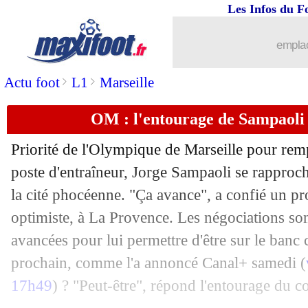
Les Infos du F
21/02
Rennes
: Grenier reste confiant
emplac
21/02
L1
: Lorient-Lille, les compos
>
>
Actu foot
L1
Marseille
21/02
Esp.
: le Barça accroché par Cadix !
OM : l'entourage de Sampaoli g
21/02
Ang.
: West Ham enfonce Tottenham
Priorité de l'Olympique de Marseille pour rem
21/02
L1
: Montpellier 2-1 Rennes (fini)
poste d'entraîneur, Jorge Sampaoli se rapproc
la cité phocéenne. "Ça avance", a confié un pro
21/02
L1
: Nîmes-Bordeaux, les compos
optimiste, à La Provence. Les négociations so
avancées pour lui permettre d'être sur le ban
21/02
L1
: Lens-Dijon, les compos
prochain, comme l'a annoncé Canal+ samedi (
17h49
) ? "Peut-être", répond l'entourage du c
21/02
L1
: Strasbourg-Angers, les compos