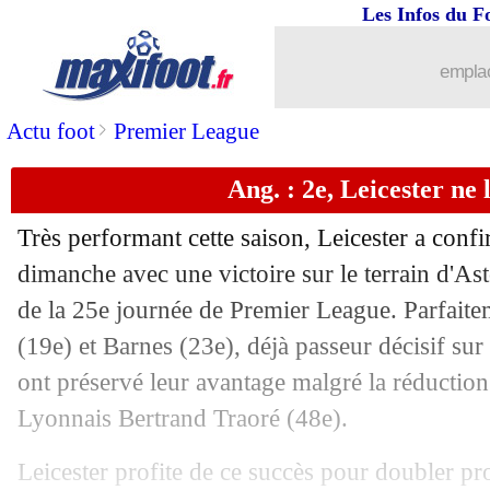
Les Infos du F
21/02
Ang.
: Man United se relance
emplac
21/02
Nantes
: Slimani évoque son transfert 
>
Actu foot
Premier League
21/02
Tottenham
: Mourinho croit toujours 
Ang. : 2e, Leicester ne 
21/02
Barça
: Koeman plus déçu qu'après Pa
Très performant cette saison, Leicester a con
21/02
OM
: les regrets de Leya Iseka
dimanche avec une victoire sur le terrain d'Ast
de la 25e journée de Premier League. Parfait
21/02
CdF
: le tirage complet des 16es !
(19e) et Barnes (23e), déjà passeur décisif sur
ont préservé leur avantage malgré la réduction 
21/02
L1
: Paris SG-Monaco, les compos
Lyonnais Bertrand Traoré (48e).
21/02
Lorient
: Abergel annonce deux finale
Leicester profite de ce succès pour doubler p