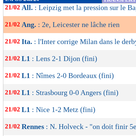
de
21/02
All.
: Leipzig met la pression sur le B
lecture
21/02
Ang.
: 2e, Leicester ne lâche rien
OK
21/02
Ita.
: l'Inter corrige Milan dans le derb
21/02
L1
: Lens 2-1 Dijon (fini)
21/02
L1
: Nîmes 2-0 Bordeaux (fini)
21/02
L1
: Strasbourg 0-0 Angers (fini)
21/02
L1
: Nice 1-2 Metz (fini)
21/02
Rennes
: N. Holveck - "on doit finir 5