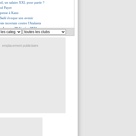
nd, un salaire XXL pour partir ?
nd Payet
 pense à Kane
e Badé évoque son avenir
ste incertain contre l'Atalanta
es du sam. 20 février 2021
es du ven. 19 février 2021
emplacement publicitaire