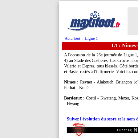
Actu foot
Ligue 1
>
L1 : Nîmes
A l'occasion de la 26e journée de Ligue 
4) au Stade des Costières. Les Crocos abor
Valerio et Depres, tous blessés. Côté bord
et Basic, restés à l'infirmerie. Voici les c
Nîmes
: Reynet - Alakouch, Briançon (c
Ferhat - Koné.
Bordeaux
: Costil - Kwateng, Mexer, Kosc
- Hwang.
Suivez l'évolution du score et le nom 
N
(19e en L1)