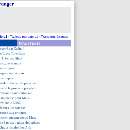
tranger
er ne lâche rien
ige Milan dans le derby !
on (fini)
rdeaux (fini)
-0 Angers (fini)
z (fini)
ck - "on doit finir 5e"
de L1
-
Tableau mercato L1
-
Transferts étranger
reste confiant
TRANSFERTS
e, les compos
croché par Cadix !
enfonce Tottenham
2-1 Rennes (fini)
aux, les compos
 les compos
Angers, les compos
les compos
-Odoi, Tuchel n'a pas aimé
ttend le prochain président
éterminé contre Monaco
 dangereuse pour Milik
révient le LOSC
-Rennes, les compos
répond aux critiques
alement présent contre Metz
 de Sampaoli glisse des indices
elny a recadré Ben Arfa