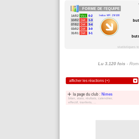
FORME
DE l'EQUIPE
14/02
Vict.
0-2
Indice MF: 29/100
bu
10/02
Déf.
1-3
07/02
Déf.
3-4
03/02
Déf.
3-0
31/01
Déf.
3-1
but
statistiques 
Lu 3.120 fois
- Roma
afficher les réactions (+)
la page du club :
Nimes
bilan, stats, réultats, calendrier,
effectif, tranferts, ...