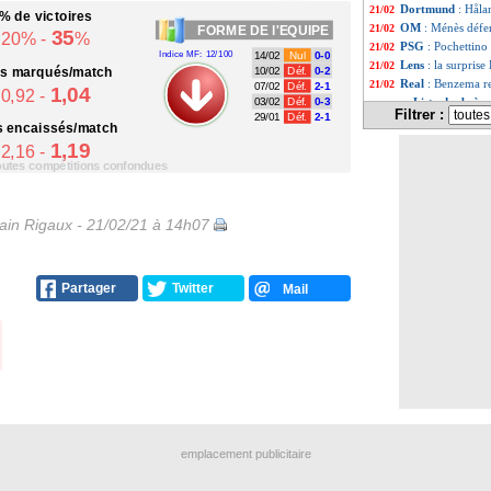
Dortmund
: Håla
21/02
% de victoires
OM
: Ménès défe
21/02
FORME
DE l'EQUIPE
35
20% -
%
PSG
: Pochettino
21/02
Indice MF: 12/100
14/02
Nul
0-0
Lens
: la surpris
21/02
ts
marqués/match
10/02
Déf.
0-2
Real
: Benzema re
21/02
07/02
Déf.
2-1
1,04
0,92 -
Liste des brèv
03/02
Déf.
0-3
...
Filtrer :
29/01
Déf.
2-1
Liste des brèv
...
s
encaissés/match
1,19
2,16 -
toutes compétitions confondues
in Rigaux - 21/02/21 à 14h07
Partager
Twitter
Mail
emplacement publicitaire