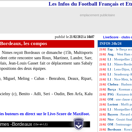
Les Infos du Football Français et E
Ang.
: 2e, Leicest
21/02
Ita.
: l'Inter corr
21/02
L1
: Lens 2-1 Dij
21/02
emplacement publicitaire
L1
: Nîmes 2-0 Bo
21/02
L1
: Strasbourg 0
21/02
L1
: Nice 1-2 Met
21/02
Rennes
: N. Holve
21/02
publié le
21/02/2021 à 14h07
LiveScore
-
clubs 
Rennes
: Grenier 
21/02
-Bordeaux, les compos
INFOS 24h/24
L1
: Lorient-Lill
21/02
Esp.
: le Barça ac
21/02
1, Nimes reçoit Bordeaux ce dimanche (15h, Multisports
Ang.
: West Ham 
21/02
dent cette rencontre sans Roux, Martinez, Landre, Sarr,
L1
: Montpellier 
21/02
elais, Jean-Louis Gasset fait ce déplacement sans Sabaly
L1
: Nîmes-Borde
21/02
ompositions des deux équipes.
L1
: Lens-Dijon,
21/02
L1
: Strasbourg-
21/02
), Miguel, Meling - Cubas - Benrahou, Deaux, Ripart,
L1
: Nice-Metz, 
21/02
Chelsea
: Hudson
21/02
Barça
: Koeman a
21/02
ielny (c), Benito - Adli, Seri - Oudin, Ben Arfa, Kalu
PSG
: Kurzawa d
21/02
OM
: une clause
21/02
Lorient
: Moffi p
21/02
L1
: Montpellier
21/02
des buteurs en direct sur le Live-Score de Maxifoot.
Bayern
: Pavard 
21/02
Nice
: Gouiri fin
21/02
imes -
Bordeaux
OM
: l'entourage
(11e en L1)
21/02
Bordeaux
: Kosci
21/02