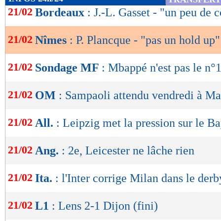
de
21/02
Bordeaux
: J.-L. Gasset - "un peu de c
lecture
21/02
Nîmes
: P. Plancque - "pas un hold up"
OK
21/02
Sondage MF
: Mbappé n'est pas le n°1
21/02
OM
: Sampaoli attendu vendredi à Ma
21/02
All.
: Leipzig met la pression sur le B
21/02
Ang.
: 2e, Leicester ne lâche rien
21/02
Ita.
: l'Inter corrige Milan dans le derb
21/02
L1
: Lens 2-1 Dijon (fini)