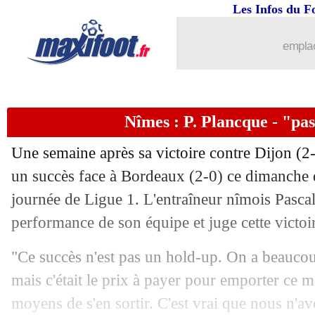
Les Infos du F
21/02
L1
: le classement complet
emplac
21/02
L1
: Paris SG 0-2 Monaco (fini)
21/02
Ita.
: la Roma accrochée par un promu
Nîmes : P. Plancque - "pa
21/02
Divers
: Seedorf et les entraîneurs noir
Une semaine après sa victoire contre Dijon (2
21/02
Ang.
: Man United se relance
un succès face à Bordeaux (2-0) ce dimanche d
journée de Ligue 1. L'entraîneur nîmois Pascal
21/02
Nantes
: Slimani évoque son transfert 
performance de son équipe et juge cette victoi
21/02
Tottenham
: Mourinho croit toujours 
"Ce succès n'est pas un hold-up. On a beaucou
mais c'était le prix à payer pour emporter ce m
21/02
Barça
: Koeman plus déçu qu'après Pa
moyens de s'en sortir. C'est vrai que nous n'a