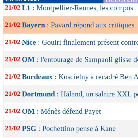
de
21/02
L1
: Montpellier-Rennes, les compos
lecture
21/02
Bayern
: Pavard répond aux critiques
OK
21/02
Nice
: Gouiri finalement présent cont
21/02
OM
: l'entourage de Sampaoli glisse d
21/02
Bordeaux
: Koscielny a recadré Ben A
21/02
Dortmund
: Håland, un salaire XXL po
21/02
OM
: Ménès défend Payet
21/02
PSG
: Pochettino pense à Kane