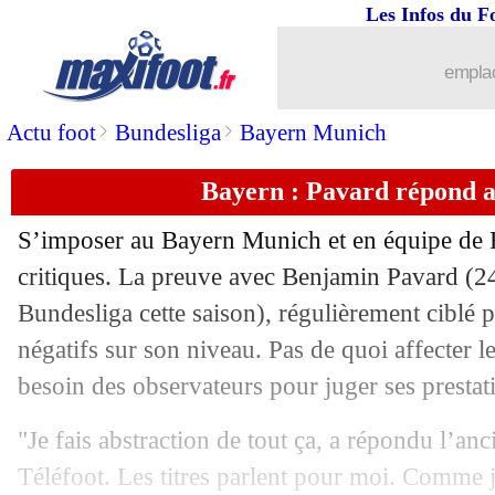
Les Infos du F
21/02
L1
: Nice 1-2 Metz (fini)
emplac
21/02
Rennes
: N. Holveck - "on doit finir 5
>
>
Actu foot
Bundesliga
Bayern Munich
21/02
Rennes
: Grenier reste confiant
Bayern : Pavard répond a
21/02
L1
: Lorient-Lille, les compos
S’imposer au Bayern Munich et en équipe de 
21/02
Esp.
: le Barça accroché par Cadix !
critiques. La preuve avec Benjamin Pavard (2
Bundesliga cette saison), régulièrement ciblé
21/02
Ang.
: West Ham enfonce Tottenham
négatifs sur son niveau. Pas de quoi affecter le
besoin des observateurs pour juger ses prestat
21/02
L1
: Montpellier 2-1 Rennes (fini)
"Je fais abstraction de tout ça, a répondu l’anc
21/02
L1
: Nîmes-Bordeaux, les compos
Téléfoot. Les titres parlent pour moi. Comme j