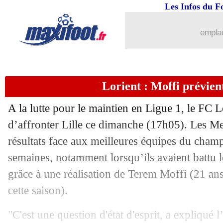
Les Infos du F
21/02
L1
: Nîmes 2-0 Bordeaux (fini)
emplac
21/02
L1
: Strasbourg 0-0 Angers (fini)
21/02
L1
: Nice 1-2 Metz (fini)
Lorient : Moffi prévie
21/02
Rennes
: N. Holveck - "on doit finir 5
A la lutte pour le maintien en Ligue 1, le FC L
21/02
Rennes
: Grenier reste confiant
d’affronter Lille ce dimanche (17h05). Les M
résultats face aux meilleures équipes du cham
21/02
L1
: Lorient-Lille, les compos
semaines, notamment lorsqu’ils avaient battu 
grâce à une réalisation de Terem Moffi (21 an
21/02
Esp.
: le Barça accroché par Cadix !
cette saison).
21/02
Ang.
: West Ham enfonce Tottenham
"C'est une question d'état d'esprit, a expliqué 