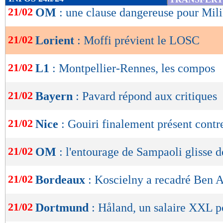
de
21/02
OM
: une clause dangereuse pour Mil
lecture
21/02
Lorient
: Moffi prévient le LOSC
OK
21/02
L1
: Montpellier-Rennes, les compos
21/02
Bayern
: Pavard répond aux critiques
21/02
Nice
: Gouiri finalement présent cont
21/02
OM
: l'entourage de Sampaoli glisse d
21/02
Bordeaux
: Koscielny a recadré Ben A
21/02
Dortmund
: Håland, un salaire XXL po