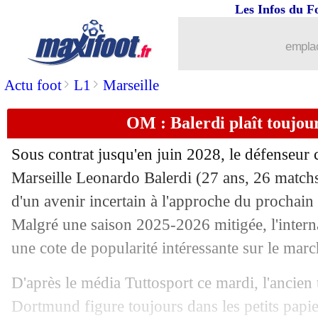
Les Infos du F
emplac
>
>
Actu foot
L1
Marseille
OM : Balerdi plaît toujou
Sous contrat jusqu'en juin 2028, le défenseur 
Marseille Leonardo
Balerdi
(27 ans, 26 matchs
d'un avenir incertain à l'approche du prochain 
Malgré une saison 2025-2026 mitigée, l'intern
une cote de popularité intéressante sur le marc
D'après le média Tuttosport ce mardi, l'ancien 
Dortmund figure toujours dans les petits papie