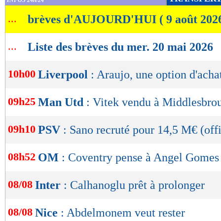
INFOS 24h/24
de
...
brèves d'AUJOURD'HUI ( 9 août 202
lecture
OK
...
Liste des brèves du mer. 20 mai 2026
10h00
Liverpool
: Araujo, une option d'ach
09h25
Man Utd
: Vitek vendu à Middlesbrou
09h10
PSV
: Sano recruté pour 14,5 M€ (offi
08h52
OM
: Coventry pense à Angel Gomes
08/08
Inter
: Calhanoglu prêt à prolonger
08/08
Nice
: Abdelmonem veut rester