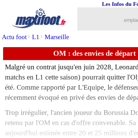
Les Infos du F
emplac
>
>
Actu foot
L1
Marseille
OM : des envies de départ
Malgré un contrat jusqu'en juin 2028, Leona
matchs en L1 cette saison) pourrait quitter l'
été. Comme rapporté par L'Equipe, le défenseu
récemment évoqué en privé des envies de dépa
Trop irrégulier, l'ancien joueur du Borussia D
retenu par l'OM en cas d'offre convenable. Sa 
aujourd'hui estimée entre 20 et 25 millions d'e