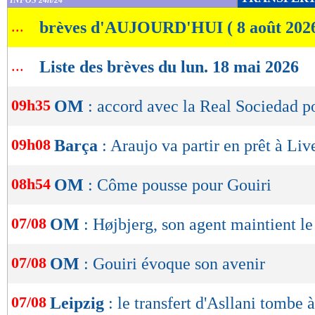
INFOS 24h/24
de
...
brèves d'AUJOURD'HUI ( 8 août 202
lecture
OK
...
Liste des brèves du lun. 18 mai 2026
09h35
OM
: accord avec la Real Sociedad 
09h08
Barça
: Araujo va partir en prêt à Liv
08h54
OM
: Côme pousse pour Gouiri
07/08
OM
: Højbjerg, son agent maintient l
07/08
OM
: Gouiri évoque son avenir
07/08
Leipzig
: le transfert d'Asllani tombe à