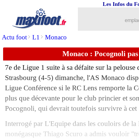
Les Infos du F
emplac
>
>
Actu foot
L1
Monaco
Monaco : Pocognoli pas 
7e de Ligue 1 suite à sa défaite sur la pelous
Strasbourg (4-5) dimanche, l'AS Monaco disput
Ligue Conférence si le RC Lens remporte la 
plus que décevante pour le club princier et so
Pocognoli, qui devrait toutefois survivre à cet
Interrogé par L'Equipe dans les couloirs de la 
monégasque Thiago Scuro a admis vouloir "tro