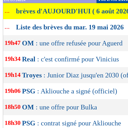
INFOS 24h/24
de
...
brèves d'AUJOURD'HUI ( 6 août 202
lecture
OK
...
Liste des brèves du mar. 19 mai 2026
19h47
OM
: une offre refusée pour Aguerd
19h34
Real
: c'est confirmé pour Vinicius
19h14
Troyes
: Junior Diaz jusqu'en 2030 (of
19h06
PSG
: Akliouche a signé (officiel)
18h50
OM
: une offre pour Bulka
18h30
PSG
: contrat signé pour Akliouche