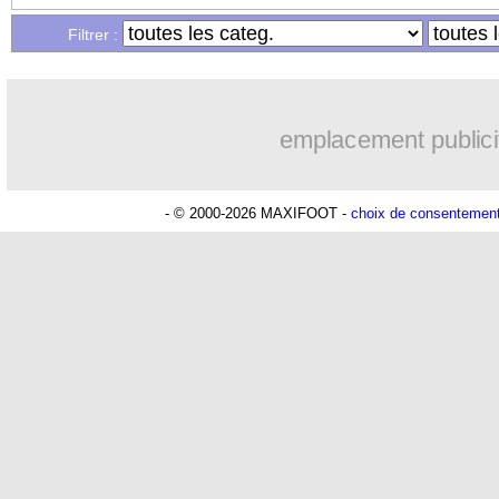
Filtrer :
17h47
Chelsea
: Palace a fait son offre pour
17h22
PSG
: l'étonnante rumeur Gusto
emplacement publici
17h10
Bologne
: Dallinga est sur le marché
- © 2000-2026 MAXIFOOT -
choix de consentemen
16h59
OM
: accord trouvé avec Man City po
16h53
OM
: Medina vers Leverkusen pour 
16h45
Uruguay
: Forlan nommé sélectionneu
16h34
Séville
: Juanlu signe à Bournemouth (
16h04
Real
: Diomandé pour 140 M€ ! (offic