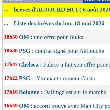
INFOS 24h/24
de
...
brèves d'AUJOURD'HUI ( 6 août 202
lecture
OK
...
Liste des brèves du lun. 18 mai 2026
18h50
OM
: une offre pour Bulka
18h30
PSG
: contrat signé pour Akliouche
17h47
Chelsea
: Palace a fait son offre pour
17h22
PSG
: l'étonnante rumeur Gusto
17h10
Bologne
: Dallinga est sur le marché
16h59
OM
: accord trouvé avec Man City po