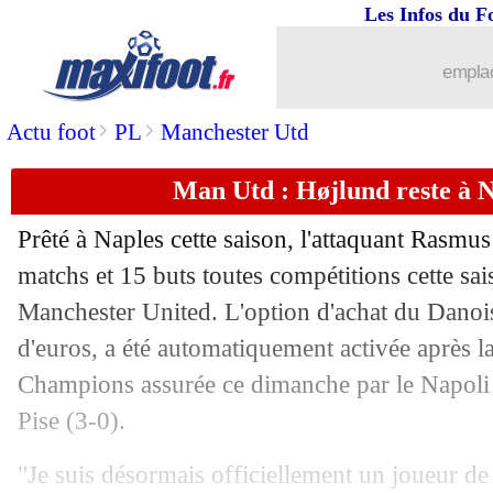
Les Infos du F
emplac
>
>
Actu foot
PL
Manchester Utd
Man Utd : Højlund reste à Na
Prêté à Naples cette saison, l'attaquant Rasmu
matchs et 15 buts toutes compétitions cette sai
Manchester United. L'option d'achat du Danois
d'euros, a été automatiquement activée après l
Champions assurée ce dimanche par le Napoli g
Pise (3-0).
"Je suis désormais officiellement un joueur de