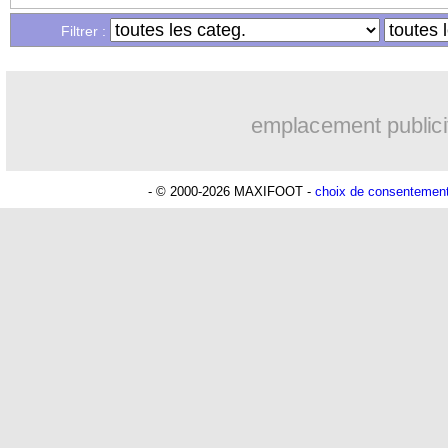
Filtrer :
16h53
OM
: Medina vers Leverkusen pour 
16h45
Uruguay
: Forlan nommé sélectionneu
emplacement publici
16h34
Séville
: Juanlu signe à Bournemouth (
- © 2000-2026 MAXIFOOT -
choix de consentemen
16h04
Real
: Diomandé pour 140 M€ ! (offic
15h50
Man City
: Rodri préfère le Barça au 
15h40
Rennes
: Aït Boudlal veut rejoindre 
15h18
Aston Villa
: Liverpool cible aussi K
15h01
OM
: une approche pour Diatta