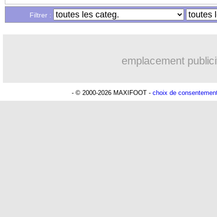
Filtrer :
19h47
OM
: une offre refusée pour Aguerd
19h34
Real
: c'est confirmé pour Vinicius
emplacement publici
19h14
Troyes
: Junior Diaz jusqu'en 2030 (of
- © 2000-2026 MAXIFOOT -
choix de consentemen
19h06
PSG
: Akliouche a signé (officiel)
18h50
OM
: une offre pour Bulka
18h30
PSG
: contrat signé pour Akliouche
17h47
Chelsea
: Palace a fait son offre pour
17h22
PSG
: l'étonnante rumeur Gusto