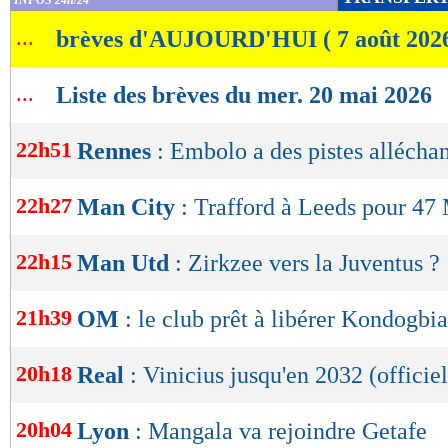
INFOS 24h/24
de
...
brèves d'AUJOURD'HUI ( 7 août 202
lecture
OK
...
Liste des brèves du mer. 20 mai 2026
22h51
Rennes
: Embolo a des pistes allécha
22h27
Man City
: Trafford à Leeds pour 47 
22h15
Man Utd
: Zirkzee vers la Juventus ?
21h39
OM
: le club prêt à libérer Kondogbia
20h18
Real
: Vinicius jusqu'en 2032 (officiel
20h04
Lyon
: Mangala va rejoindre Getafe