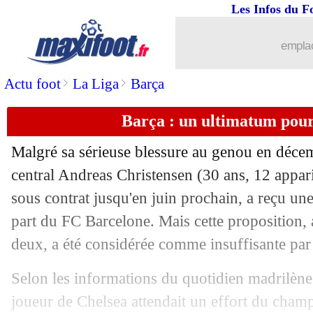
Les Infos du F
emplac
>
>
Actu foot
La Liga
Barça
Barça : un ultimatum pour
Malgré sa sérieuse blessure au genou en décem
central Andreas
Christensen
(30 ans, 12 appari
sous contrat jusqu'en juin prochain, a reçu une
part du FC Barcelone. Mais cette proposition, 
deux, a été considérée comme insuffisante par l
Selon les informations du quotidien madrilène
joueur de Chelsea attendait un effort du cham