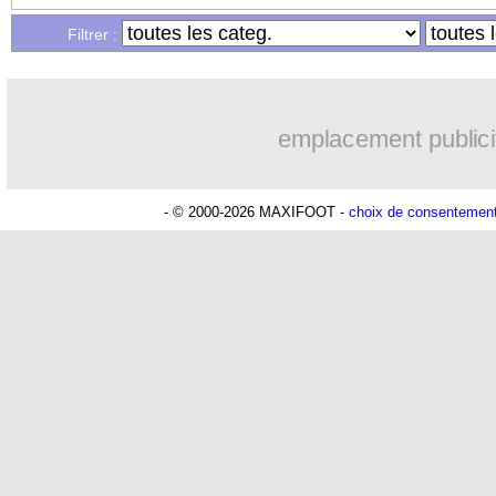
Filtrer :
15h14
Monaco
: Camara a la cote en Anglet
14h59
Amical
: encore une défaite pour Str
emplacement publici
14h43
OM
: la piste Goore en attaque
- © 2000-2026 MAXIFOOT -
choix de consentemen
14h14
PSG
: ça négocie avec le Barça pour 
13h55
Arsenal
: c'est signé pour Guimaraes (
12h00
Newcastle
: Guimarães, le club se dé
11h20
PSG
: une deuxième offre pour Suzuk
09h35
OM
: accord avec la Real Sociedad 