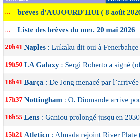
INFOS 24h/24
de
...
brèves d'AUJOURD'HUI ( 8 août 202
lecture
OK
...
Liste des brèves du mer. 20 mai 2026
20h41
Naples
: Lukaku dit oui à Fenerbahçe
19h50
LA Galaxy
: Sergi Roberto a signé (of
18h41
Barça
: De Jong menacé par l’arrivée
17h37
Nottingham
: O. Diomande arrive po
16h55
Lens
: Ganiou prolongé jusqu'en 2030 
15h21
Atletico
: Almada rejoint River Plate (