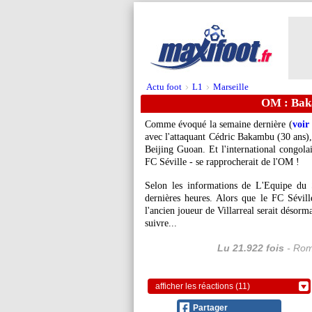
Actu foot
L1
Marseille
>
>
OM : Bak
Comme évoqué la semaine dernière (
voir 
avec l'attaquant Cédric Bakambu (30 ans), 
Beijing Guoan. Et l'international congola
FC Séville - se rapprocherait de l'OM !
Selon les informations de L'Equipe du S
dernières heures. Alors que le FC Séville
l'ancien joueur de Villarreal serait désorm
suivre...
Lu 21.922 fois
- Rom
afficher les réactions (11)
Partager