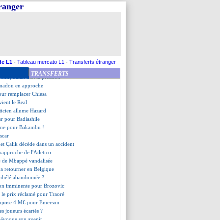
ck veut "plus de contrôle"
tranger
nfonce les Gunners
s'en prend à Genesio
rêté au Vitesse Arnhem (off.)
ale d'entrée
ira bien sa carrière
as l'intention de partir
le en Belgique (officiel)
de L1
-
Tableau mercato L1
-
Transferts étranger
aïde de retour à l'entraînement
TRANSFERTS
venir, Salah met la pression
madou en approche
 pour remplacer Chiesa
vient le Real
iticien allume Hazard
ur pour Badiashile
irme pour Bakambu !
Oscar
et Çalik décède dans un accident
 rapproche de l'Atletico
ue de Mbappé vandalisée
a retourner en Belgique
embélé abandonnée ?
ion imminente pour Brozovic
: le prix réclamé pour Traoré
ropose 4 M€ pour Emerson
res joueurs écartés ?
 évoque son avenir