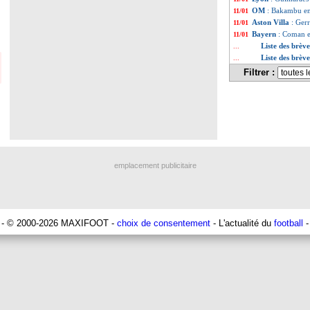
OM
: Bakambu en
11/01
Aston Villa
: Ger
11/01
Bayern
: Coman e
11/01
Liste des brèv
...
Liste des brèv
...
Filtrer :
emplacement publicitaire
- © 2000-2026 MAXIFOOT -
choix de consentement
- L'actualité du
football
-