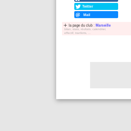
Twitter
Mail
la page du club :
Marseille
bilan, stats, réultats, calendrier,
effectif, tranferts, ...