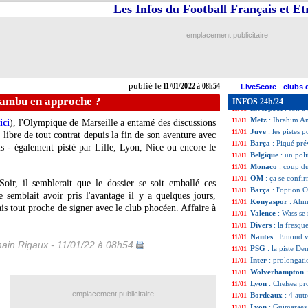
Man Utd
: Rangni
11/01
Les Infos du Football Français et E
Arsenal
: Keane e
11/01
Rennes
: Rothen 
11/01
emplacement publicitaire
Lorient
: Grbic p
11/01
CAN
: l'Algérie c
11/01
Real
: Kroos y fin
11/01
Barça
: Dest n'a p
11/01
publié le
11/01/2022 à 08h54
Reims
: Cafaro fi
11/01
LiveScore
-
clubs 
Lyon
: Reine-Adél
11/01
ambu en approche ?
INFOS 24h/24
Liverpool
: son a
11/01
Metz
: Ibrahim A
11/01
ici
), l'Olympique de Marseille a entamé des discussions
Juve
: les pistes
11/01
libre de tout contrat depuis la fin de son aventure avec
Barça
: Piqué pré
11/01
is - également pisté par Lille, Lyon, Nice ou encore le
Belgique
: un pol
11/01
Monaco
: coup d
11/01
OM
: ça se conf
11/01
oir, il semblerait que le dossier se soit emballé ces
Barça
: l'option 
11/01
 semblait avoir pris l'avantage il y a quelques jours,
Konyaspor
: Ahm
11/01
ais tout proche de signer avec le club phocéen. Affaire à
Valence
: Wass se
11/01
Divers
: la fresq
11/01
Nantes
: Emond v
11/01
ain Rigaux - 11/01/22 à 08h54
PSG
: la piste D
11/01
Inter
: prolongat
11/01
Wolverhampton
11/01
Lyon
: Chelsea p
11/01
emplacement publicitaire
Bordeaux
: 4 aut
11/01
Lyon
: Guimaraes
11/01