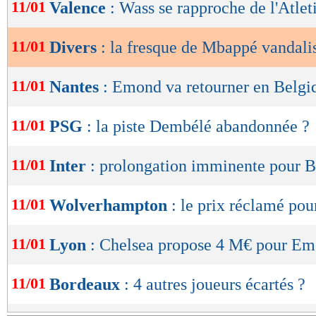
de
11/01
Valence
: Wass se rapproche de l'Atlet
lecture
11/01
Divers
: la fresque de Mbappé vandali
OK
11/01
Nantes
: Emond va retourner en Belgi
11/01
PSG
: la piste Dembélé abandonnée ?
11/01
Inter
: prolongation imminente pour 
11/01
Wolverhampton
: le prix réclamé pou
11/01
Lyon
: Chelsea propose 4 M€ pour Em
11/01
Bordeaux
: 4 autres joueurs écartés ?