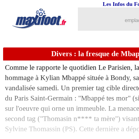
11/01
Rennes
: Rothen s'en prend à Genesio
Les Infos du F
11/01
Lorient
: Grbic prêté au Vitesse Arnhe
emplac
11/01
CAN
: l'Algérie cale d'entrée
Divers : la fresque de Mba
11/01
Real
: Kroos y finira bien sa carrière
Comme le rapporte le quotidien Le Parisien, l
11/01
Barça
: Dest n'a pas l'intention de part
hommage à Kylian Mbappé située à Bondy, sa vi
vandalisée samedi. Un premier tag cible direct
11/01
Reims
: Cafaro file en Belgique (offici
du Paris Saint-Germain : "Mbappé tes mor" (sic
11/01
Lyon
: Reine-Adélaïde de retour à l'e
sur l'oeuvre qui orne un immeuble. La menac
second tag ("Thomasin n**** ta mère") visant l
11/01
Liverpool
: son avenir, Salah met la p
Sylvine Thomassin (PS). Cette dernière a dépo