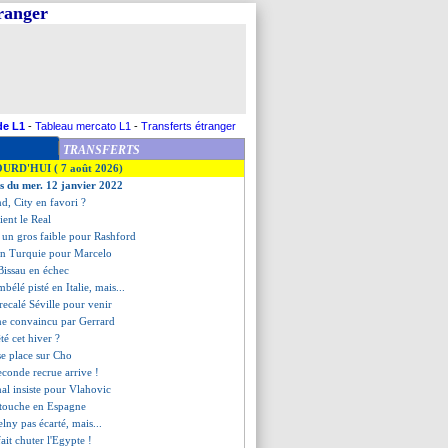
tranger
de L1
-
Tableau mercato L1
-
Transferts étranger
TRANSFERTS
OURD'HUI ( 7 août 2026)
es du mer. 12 janvier 2022
nd, City en favori ?
ient le Real
, un gros faible pour Rashford
 en Turquie pour Marcelo
Bissau en échec
bélé pisté en Italie, mais...
ecalé Séville pour venir
ne convaincu par Gerrard
té cet hiver ?
se place sur Cho
econde recrue arrive !
nal insiste pour Vlahovic
 touche en Espagne
elny pas écarté, mais...
fait chuter l'Egypte !