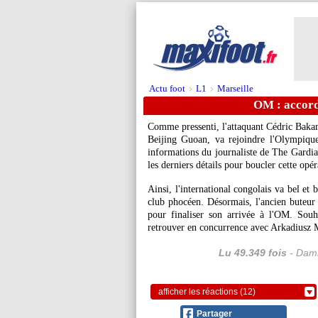
Actu foot
L1
Marseille
>
>
OM : accord
Comme pressenti, l'attaquant Cédric Bakamb
Beijing Guoan, va rejoindre l'Olympique
informations du journaliste de The Gardia
les derniers détails pour boucler cette opér
Ainsi, l'international congolais va bel et
club phocéen. Désormais, l'ancien buteur 
pour finaliser son arrivée à l'OM. Sou
retrouver en concurrence avec Arkadiusz Mil
Lu 49.349 fois
- Dami
afficher les réactions (12)
Partager