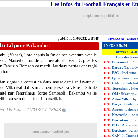
Les Infos du Football Français et E
emplacement publicitaire
publié le
11/01/2022 à 18h48
LiveScore
-
clubs 
 total pour Bakambu !
INFOS 24h/24
brèves d'AUJ
...
u (30 ans), libre depuis la fin de son aventure avec le
Liste des brèv
...
 de Marseille lors de ce mercato d'hiver. D'après les
Dortmund
: Håla
11/01
n Fabrizio Romano ce mardi, les deux parties ont réglé
Barça
: Xavi prév
11/01
ation.
PSG
: Pochettino
11/01
Lyon
: une offre
11/01
 bien signer un contrat de deux ans et demi en faveur du
CAN
: la Guinée-
11/01
de Villarreal doit simplement passer sa visite médicale
Tottenham
: Ndom
11/01
haité par l'entraîneur Jorge Sampaoli, Bakambu va se
OM
: Bakambu a r
11/01
ik au sein de l'effectif marseillais.
Aston Villa
: Dig
11/01
Barça
: Umtiti prê
11/01
en Da Silva - 11/01/22 à 18h48
Angers
: Leipzig 
11/01
Newcastle
: une s
11/01
Fiorentina
: Arse
11/01
PSG
: Rico a une
11/01
Bordeaux
: Kosci
11/01
emplacement publicitaire
CAN
: le Nigeria 
11/01