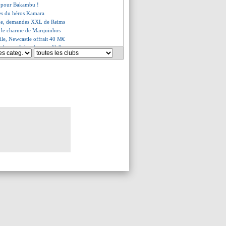
al pour Bakambu !
mes du héros Kamara
ike, demandes XXL de Reims
s le charme de Marquinhos
ile, Newcastle offrait 40 M€
ck veut "plus de contrôle"
nfonce les Gunners
s'en prend à Genesio
rêté au Vitesse Arnhem (off.)
ale d'entrée
ira bien sa carrière
as l'intention de partir
le en Belgique (officiel)
aïde de retour à l'entraînement
venir, Salah met la pression
madou en approche
 pour remplacer Chiesa
vient le Real
iticien allume Hazard
ur pour Badiashile
irme pour Bakambu !
Oscar
et Çalik décède dans un accident
 rapproche de l'Atletico
ue de Mbappé vandalisée
a retourner en Belgique