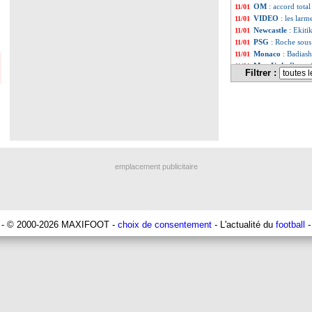
OM
: accord tot
11/01
VIDEO
: les lar
11/01
Newcastle
: Ekit
11/01
PSG
: Roche sou
11/01
Monaco
: Badiash
11/01
Man Utd
: Rangni
11/01
Filtrer :
Arsenal
: Keane e
11/01
Rennes
: Rothen 
11/01
Lorient
: Grbic p
11/01
CAN
: l'Algérie c
11/01
Real
: Kroos y fin
11/01
Barça
: Dest n'a p
11/01
Reims
: Cafaro fi
11/01
Lyon
: Reine-Adél
11/01
emplacement publicitaire
Liverpool
: son a
11/01
Metz
: Ibrahim A
11/01
Juve
: les pistes
11/01
Barça
: Piqué pré
11/01
Belgique
: un pol
11/01
- © 2000-2026 MAXIFOOT -
choix de consentement
- L'actualité du
football
-
Monaco
: coup d
11/01
OM
: ça se conf
11/01
Barça
: l'option 
11/01
Konyaspor
: Ahm
11/01
Valence
: Wass se
11/01
Divers
: la fresq
11/01
Nantes
: Emond v
11/01