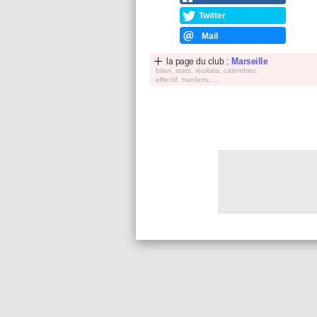
Twitter
Mail
la page du club :
Marseille
bilan, stats, réultats, calendrier,
effectif, tranferts, ...