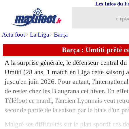
Les Infos du F
emplac
>
>
Actu foot
La Liga
Barça
Barça : Umtiti prêté ce
A la surprise générale, le défenseur central 
Umtiti (28 ans, 1 match en Liga cette saison) 
jusqu'en juin 2026. Pour autant, l'international 
de rester chez les Blaugrana cet hiver. En effet
Téléfoot ce mardi, l'ancien Lyonnais veut retr
seconde partie de la saison par le biais d'un prê
...
brèves d'AUJOURD'HUI ( 9 août 202
Malgré ses difficultés sur le plan sportif ces 