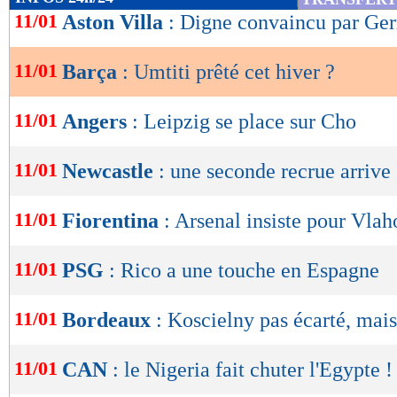
de
11/01
Aston Villa
: Digne convaincu par Ger
lecture
11/01
Barça
: Umtiti prêté cet hiver ?
OK
11/01
Angers
: Leipzig se place sur Cho
11/01
Newcastle
: une seconde recrue arrive 
11/01
Fiorentina
: Arsenal insiste pour Vlah
11/01
PSG
: Rico a une touche en Espagne
11/01
Bordeaux
: Koscielny pas écarté, mais.
11/01
CAN
: le Nigeria fait chuter l'Egypte !