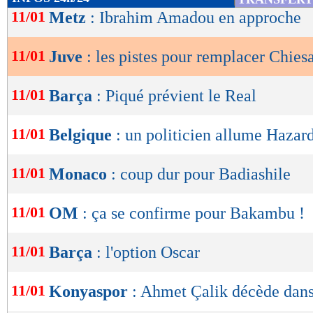
de
11/01
Metz
: Ibrahim Amadou en approche
lecture
11/01
Juve
: les pistes pour remplacer Chies
OK
11/01
Barça
: Piqué prévient le Real
11/01
Belgique
: un politicien allume Hazar
11/01
Monaco
: coup dur pour Badiashile
11/01
OM
: ça se confirme pour Bakambu !
11/01
Barça
: l'option Oscar
11/01
Konyaspor
: Ahmet Çalik décède dans