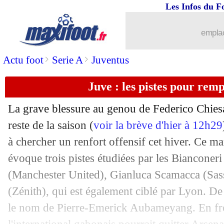
Les Infos du F
11/01
CAN
: le Nigeria fait chuter l'Egypte !
emplac
11/01
OM
: accord total pour Bakambu !
>
>
Actu foot
Serie A
Juventus
11/01
VIDEO
: les larmes du héros Kamara
Juve : les pistes pour rem
11/01
Newcastle
: Ekitike, demandes XXL d
La grave blessure au genou de Federico Chiesa
11/01
PSG
: Roche sous le charme de Marqu
reste de la saison (
voir la brève d'hier à 12h29
à chercher un renfort offensif cet hiver. Ce ma
11/01
Monaco
: Badiashile, Newcastle offra
évoque trois pistes étudiées par les Bianconer
(Manchester United), Gianluca Scamacca (Sa
11/01
Man Utd
: Rangnick veut "plus de con
(Zénith), qui est également ciblé par Lyon. De
le nom de Pierre-Emerick Aubameyang. En froi
11/01
Arsenal
: Keane enfonce les Gunners