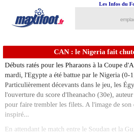
Les Infos du F
...
brèves d'AUJOURD'HUI ( 7 août 202
emplac
...
Liste des brèves du mer. 12 janvier 20
CAN : le Nigeria fait chut
11/01
Dortmund
: Håland, City en favori ?
Débuts ratés pour les Pharaons à la Coupe d'A
11/01
Barça
: Xavi prévient le Real
mardi, l'Egypte a été battue par le Nigeria (0-
Particulièrement décevants dans le jeu, les Égy
11/01
PSG
: Pochettino, un gros faible pour
l'ouverture du score d'Iheanacho (30e), auteu
11/01
Lyon
: une offre en Turquie pour Marc
pour faire trembler les filets. A l'image de son
inspiré...
11/01
CAN
: la Guinée-Bissau en échec
En attendant le match entre le Soudan et la Gu