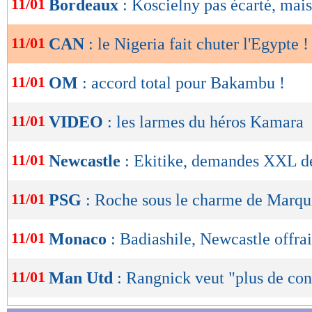
11/01
Bordeaux
: Koscielny pas écarté, mais.
de
lecture
11/01
CAN
: le Nigeria fait chuter l'Egypte !
OK
11/01
OM
: accord total pour Bakambu !
11/01
VIDEO
: les larmes du héros Kamara
11/01
Newcastle
: Ekitike, demandes XXL d
11/01
PSG
: Roche sous le charme de Marqu
11/01
Monaco
: Badiashile, Newcastle offra
11/01
Man Utd
: Rangnick veut "plus de con