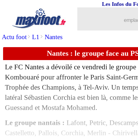
Les Infos du F
emplac
>
>
Actu foot
L1
Nantes
Nantes : le groupe face au 
Le FC Nantes a dévoilé ce vendredi le group
Kombouaré pour affronter le Paris Saint-Ger
Trophée des Champions, à Tel-Aviv. Un temps 
latéral Sébastien Corchia est bien là, comme l
Guessand et Mostafa Mohamed.
Le groupe nantais :
Lafont, Petric, Descamps
Castelletto, Pallois, Corchia, Merlin - Chiriv