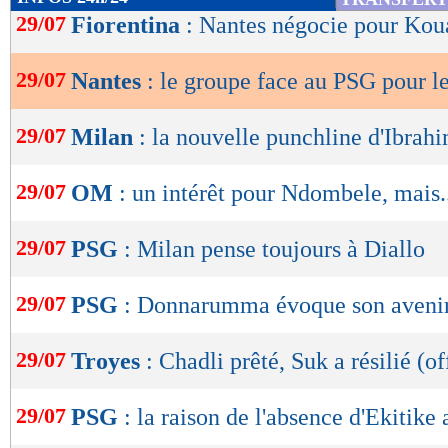
de
29/07
Fiorentina
: Nantes négocie pour Ko
lecture
29/07
Nantes
: le groupe face au PSG pour 
OK
29/07
Milan
: la nouvelle punchline d'Ibrah
29/07
OM
: un intérêt pour Ndombele, mais.
29/07
PSG
: Milan pense toujours à Diallo
29/07
PSG
: Donnarumma évoque son aveni
29/07
Troyes
: Chadli prêté, Suk a résilié (of
29/07
PSG
: la raison de l'absence d'Ekitike