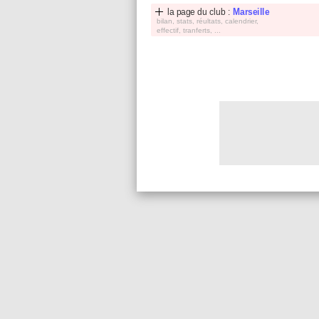
la page du club :
Marseille
bilan, stats, réultats, calendrier,
effectif, tranferts, ...