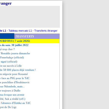
tranger
de L1
-
Tableau mercato L1
-
Transferts étranger
TRANSFERTS
OURD'HUI ( 7 août 2026)
s du sam. 30 juillet 2022
gé trop cher ?
oi" Ronaldo jouera dimanche
à Fenerbahçe (officiel)
signé (officiel)
re un succès à Lille
 de 58 000 places déjà vendues !
tes négocie pour Kouamé
pe face au PSG pour le TdC
le punchline d'Ibrahimovic
pour Ndombele, mais...
e toujours à Diallo
a évoque son avenir
êté, Suk a résilié (off.)
de l'absence d'Ekitike au TdC
egret de De Ligt