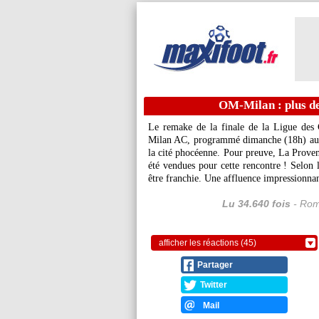
OM-Milan : plus de
Le remake de la finale de la Ligue des
Milan AC, programmé dimanche (18h) au 
la cité phocéenne. Pour preuve, La Proven
été vendues pour cette rencontre ! Selon l
être franchie. Une affluence impressionna
Lu 34.640 fois
- Rom
afficher les réactions (45)
Partager
Twitter
Mail