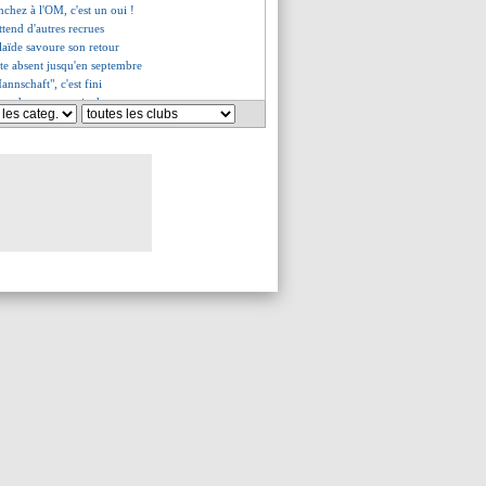
nchez à l'OM, c'est un oui !
ttend d'autres recrues
laïde savoure son retour
te absent jusqu'en septembre
Mannschaft", c'est fini
a tendance pourrait changer
ovic-Savic, le joli plan B
nd a impressionné Foden
n salaire qui bloque...
explique le départ de Koundé
pour le TdC sans Ekitike
 bientôt prêté à Alanyaspor
endu à l'Udinese (off.)
 ferme encore la porte à CR7
terminé à rester
 Ekitike explique son refus
se sa visite médicale
rêt à dire oui à Chelsea
o s'amuse des rumeurs
n dossier bien abandonné
lla a réclamé son départ
uteur ciblé ?
iou Ciss
aere arrive pour 35 M€
lair sur le dossier De Jong
êté au PSG ?