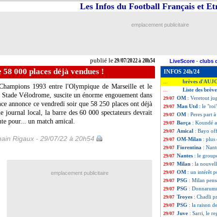
Les Infos du Football Français et E
emplacement publicitaire
publié le
29/07/2022 à 20h54
LiveScore
-
clubs 
 58 000 places déjà vendues !
INFOS 24h/24
brèves d'AUJ
...
 Champions 1993 entre l'Olympique de Marseille et le
Liste des brève
...
Stade Vélodrome, suscite un énorme engouement dans
OM
: Veretout ju
29/07
ce annonce ce vendredi soir que 58 250 places ont déjà
Man Utd
: le "r
29/07
e journal local, la barre des 60 000 spectateurs devrait
OM
: Peres part 
29/07
nte pour... un match amical.
Barça
: Koundé a 
29/07
Amical
: Bayo off
29/07
ain Rigaux - 29/07/22 à 20h54
OM-Milan
: plus
29/07
Fiorentina
: Nan
29/07
Nantes
: le grou
29/07
Milan
: la nouvel
29/07
OM
: un intérêt 
29/07
emplacement publicitaire
PSG
: Milan pens
29/07
PSG
: Donnarumm
29/07
Troyes
: Chadli pr
29/07
PSG
: la raison 
29/07
Juve
: Sarri, le r
29/07