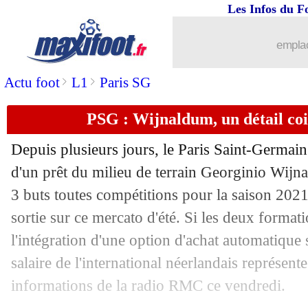
Les Infos du F
29/07
PSG
: Newcastle, Ekitike explique son
emplac
29/07
OM
: Tavares passe sa visite médicale
>
>
Actu foot
L1
Paris SG
29/07
Bayern
: Pavard prêt à dire oui à Chel
PSG : Wijnaldum, un détail co
29/07
Atletico
: Ronaldo s'amuse des rumeur
Depuis plusieurs jours, le Paris Saint-Germai
d'un prêt du milieu de terrain Georginio Wijn
29/07
OM
: Lazovic, un dossier bien aband
3 buts toutes compétitions pour la saison 202
29/07
sortie sur ce mercato d'été. Si les deux format
Brighton
: Cucurella a réclamé son dé
l'intégration d'une option d'achat automatique 
29/07
Real
: un jeune buteur ciblé ?
salaire de l'international néerlandais représente
informations de la radio RMC ce vendredi.
29/07
OM
: la piste Saliou Ciss