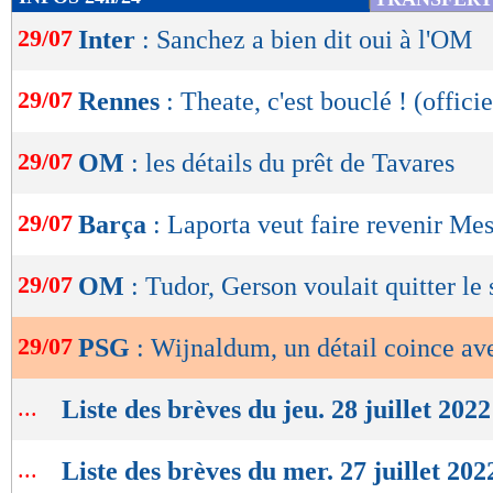
de
29/07
Inter
: Sanchez a bien dit oui à l'OM
lecture
OK
29/07
Rennes
: Theate, c'est bouclé ! (officie
29/07
OM
: les détails du prêt de Tavares
29/07
Barça
: Laporta veut faire revenir Mes
29/07
OM
: Tudor, Gerson voulait quitter le 
29/07
PSG
: Wijnaldum, un détail coince a
...
Liste des brèves du jeu. 28 juillet 2022
...
Liste des brèves du mer. 27 juillet 202