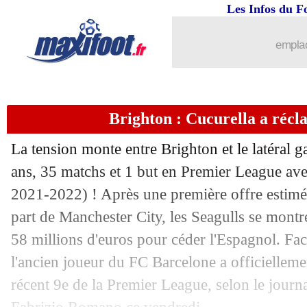
Les Infos du F
29/07
Man City
: Laporte absent jusqu'en s
emplac
29/07
Allemagne
: la "Mannschaft", c'est fin
29/07
Barça
: Pjanic, la tendance pourrait c
Brighton : Cucurella a récl
29/07
Man Utd
: Milinkovic-Savic, le joli p
La tension monte entre Brighton et le latéral
29/07
Man City
: Håland a impressionné Fo
ans, 35 matchs et 1 but en Premier League ave
2021-2022) ! Après une première offre estimée
29/07
Brest
: Slimani, un salaire qui bloque..
part de Manchester City, les Seagulls se montre
58 millions d'euros pour céder l'Espagnol. Face
29/07
Séville
: Monchi explique le départ d
l'ancien joueur du FC Barcelone a officiellem
récent 9e de la Premier League, selon le journ
29/07
PSG
: le groupe pour le TdC sans Ekit