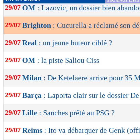
de
29/07
OM
: Lazovic, un dossier bien aband
lecture
29/07
Brighton
: Cucurella a réclamé son dé
OK
29/07
Real
: un jeune buteur ciblé ?
29/07
OM
: la piste Saliou Ciss
29/07
Milan
: De Ketelaere arrive pour 35 
29/07
Barça
: Laporta clair sur le dossier D
29/07
Lille
: Sanches prêté au PSG ?
29/07
Reims
: Ito va débarquer de Genk (offi