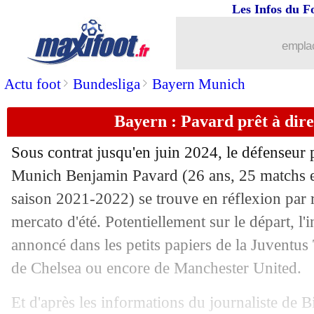
Les Infos du F
29/07
Sondage MF
: Sanchez à l'OM, c'est u
emplac
29/07
Barça
: Laporta attend d'autres recrue
>
>
Actu foot
Bundesliga
Bayern Munich
29/07
Lyon
: Reine-Adélaïde savoure son re
Bayern : Pavard prêt à dire
29/07
Man City
: Laporte absent jusqu'en s
Sous contrat jusqu'en juin 2024, le défenseur
29/07
Allemagne
: la "Mannschaft", c'est fin
Munich Benjamin Pavard (26 ans, 25 matchs e
saison 2021-2022) se trouve en réflexion par r
29/07
Barça
: Pjanic, la tendance pourrait c
mercato d'été. Potentiellement sur le départ, l'i
annoncé dans les petits papiers de la Juventus 
29/07
Man Utd
: Milinkovic-Savic, le joli p
de Chelsea ou encore de Manchester United.
29/07
Man City
: Håland a impressionné Fo
Et d'après les informations du journaliste de B