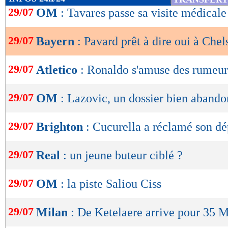
de
29/07
OM
: Tavares passe sa visite médicale
lecture
29/07
Bayern
: Pavard prêt à dire oui à Chel
OK
29/07
Atletico
: Ronaldo s'amuse des rumeur
29/07
OM
: Lazovic, un dossier bien aband
29/07
Brighton
: Cucurella a réclamé son dé
29/07
Real
: un jeune buteur ciblé ?
29/07
OM
: la piste Saliou Ciss
29/07
Milan
: De Ketelaere arrive pour 35 