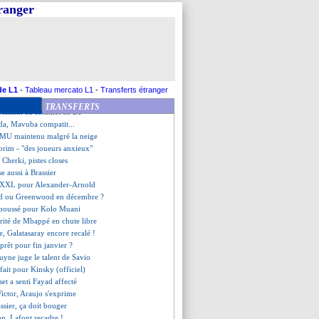
ns de Lens ciblent Fofana !
tranger
urs actif pour Khusanov
: Cunha bientôt verrouillé
 vérités de Dréossi
comprend Vinicius
, les compos
Auxerre, les compos
se, les compos
de L1
-
Tableau mercato L1
-
Transferts étranger
bsent pour Le Havre
TRANSFERTS
t Hakimi au sommet en L1
a, Mavuba compatit...
-MU maintenu malgré la neige
orim - "des joueurs anxieux"
 Cherki, pistes closes
e aussi à Brassier
e XXL pour Alexander-Arnold
id ou Greenwood en décembre ?
poussé pour Kolo Muani
arité de Mbappé en chute libre
, Galatasaray encore recalé !
 prêt pour fin janvier ?
uyne juge le talent de Savio
t fait pour Kinsky (officiel)
set a senti Fayad affecté
Victor, Araujo s'exprime
assier, ça doit bouger
on, Lafont recadre !