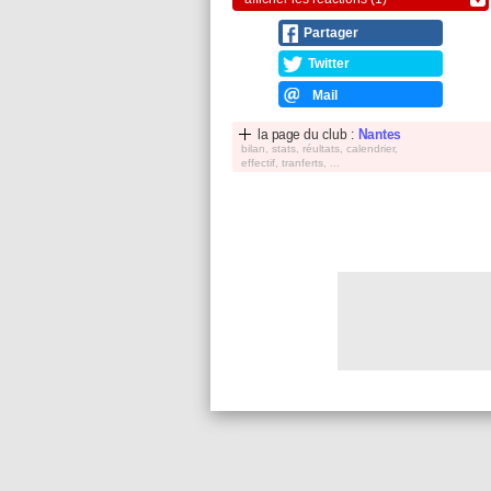
Partager
Twitter
Mail
la page du club :
Nantes
bilan, stats, réultats, calendrier,
effectif, tranferts, ...