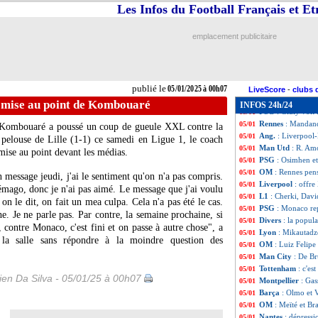
PHOTO
: les fa
05/01
Les Infos du Football Français et E
Lens
: City toujo
05/01
Wolverhampton
05/01
emplacement publicitaire
Lens
: Samba, les
05/01
Real
: Ancelotti 
05/01
L1
: Angers-Brest
05/01
L1
: Strasbourg-
05/01
publié le
05/01/2025 à 00h07
L1
: Lens-Toulou
05/01
LiveScore
-
clubs 
OM
: Højbjerg a
05/01
, mise au point de Kombouaré
INFOS 24h/24
PSG
: Giuly voi
05/01
Rennes
: Mandand
05/01
e Kombouaré a poussé un coup de gueule XXL contre la
Ang.
: Liverpool
05/01
 pelouse de Lille (1-1) ce samedi en Ligue 1, le coach
Man Utd
: R. Am
05/01
 mise au point devant les médias.
PSG
: Osimhen et
05/01
OM
: Rennes pens
05/01
un message jeudi, j'ai le sentiment qu'on n'a pas compris.
Liverpool
: offr
05/01
démago, donc je n'ai pas aimé. Le message que j'ai voulu
L1
: Cherki, Dav
05/01
on le dit, on fait un mea culpa. Cela n'a pas été le cas.
PSG
: Monaco re
05/01
. Je ne parle pas. Par contre, la semaine prochaine, si
Divers
: la popul
05/01
, contre Monaco, c'est fini et on passe à autre chose", a
Lyon
: Mikautadze
05/01
la salle sans répondre à la moindre question des
OM
: Luiz Felipe
05/01
Man City
: De Br
05/01
Tottenham
: c'es
05/01
en Da Silva - 05/01/25 à 00h07
Montpellier
: Gas
05/01
Barça
: Olmo et 
05/01
OM
: Meïté et Br
05/01
Nantes
: dépressi
05/01