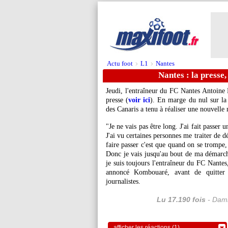
Actu foot
L1
Nantes
>
>
Nantes : la presse
Jeudi, l'entraîneur du FC Nantes Antoin
presse (
voir ici
). En marge du nul sur la
des Canaris a tenu à réaliser une nouvelle
"Je ne vais pas être long. J'ai fait passer 
J'ai vu certaines personnes me traiter de 
faire passer c'est que quand on se trompe, 
Donc je vais jusqu'au bout de ma démarche
je suis toujours l'entraîneur du FC Nantes
annoncé Kombouaré, avant de quitter 
journalistes.
Lu 17.190 fois
- Dami
afficher les réactions (1)