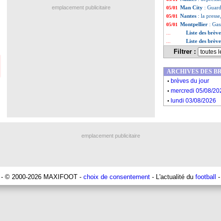
emplacement publicitaire
Man City
: Guard
05/01
Nantes
: la pres
05/01
Montpellier
: Ga
05/01
Liste des brèv
...
Liste des brèv
...
Filtrer :
ARCHIVES DES B
.
brèves du jour
.
mercredi 05/08/20
.
lundi 03/08/2026
emplacement publicitaire
- © 2000-2026 MAXIFOOT -
choix de consentement
- L'actualité du
football
-