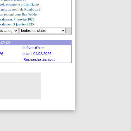
iola encense le brillant Savio
se, mise au point de Kombouaré
sset répond pour Ben Yedder
es du sam. 4 janvier 2025
es du ven. 3 janvier 2025
REVES
.
brèves d'hier
.
26
mardi 04/08/2026
.
Recherche archives