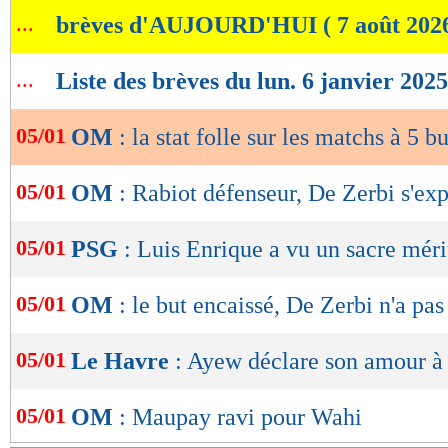
de
...
brèves d'AUJOURD'HUI ( 7 août 202
lecture
OK
...
Liste des brèves du lun. 6 janvier 2025
05/01
OM
: la stat folle sur les matchs à 5 bu
05/01
OM
: Rabiot défenseur, De Zerbi s'ex
05/01
PSG
: Luis Enrique a vu un sacre méri
05/01
OM
: le but encaissé, De Zerbi n'a pas
05/01
Le Havre
: Ayew déclare son amour à
05/01
OM
: Maupay ravi pour Wahi