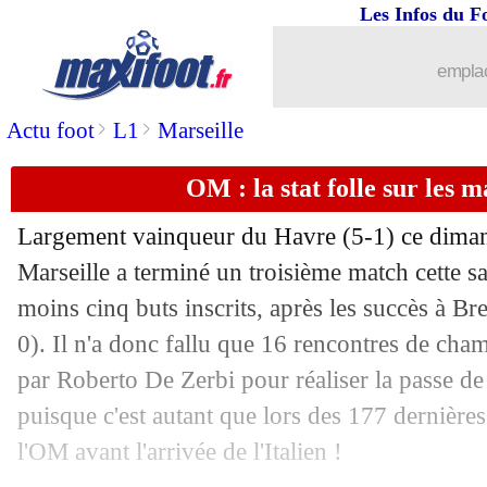
Les Infos du F
emplac
>
>
Actu foot
L1
Marseille
OM : la stat folle sur les m
Largement vainqueur du Havre (5-1) ce dima
Marseille a terminé un troisième match cette s
moins cinq buts inscrits, après les succès à Bre
0). Il n'a donc fallu que 16 rencontres de cha
par Roberto De Zerbi pour réaliser la passe de 
puisque c'est autant que lors des 177 dernières
l'OM avant l'arrivée de l'Italien !