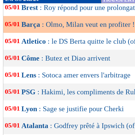
de
05/01
Brest
: Roy répond pour une prolonga
lecture
05/01
Barça
: Olmo, Milan veut en profiter !
OK
05/01
Atletico
: le DS Berta quitte le club (of
05/01
Côme
: Butez et Diao arrivent
05/01
Lens
: Sotoca amer envers l'arbitrage
05/01
PSG
: Hakimi, les compliments de Rul
05/01
Lyon
: Sage se justifie pour Cherki
05/01
Atalanta
: Godfrey prêté à Ipswich (of