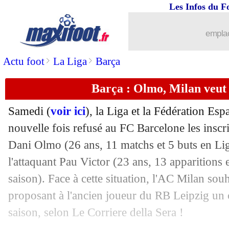
Les Infos du F
05/01
Ita.
: la Roma remporte le derby !
emplac
05/01
Man Utd
: Fernandes défend Zirkzee
>
>
Actu foot
La Liga
Barça
05/01
Brest
: l'analyse alarmante de Roy
Barça : Olmo, Milan veut 
05/01
Man Utd
: 2-2 à Anfield, Amorim déç
Samedi (
voir ici
), la Liga et la Fédération Es
05/01
Bournemouth
: Lille prêt à relancer 
nouvelle fois refusé au FC Barcelone les inscr
Dani
Olmo
(26 ans, 11 matchs et 5 buts en Lig
05/01
Liverpool
: Salah égale Henry en PL !
l'attaquant Pau
Victor
(23 ans, 13 apparitions e
saison). Face à cette situation, l'AC Milan souh
05/01
Leverkusen
: Alonso prêt à attendre l
proposant à l'ancien joueur du RB Leipzig un c
saison, selon Le Corriere della Sera !
05/01
Lens
: Crystal Palace recalé pour Diou