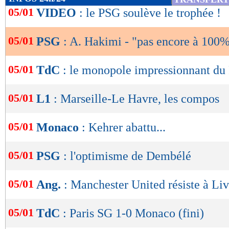
de
05/01
VIDEO
: le PSG soulève le trophée !
lecture
05/01
PSG
: A. Hakimi - "pas encore à 100
OK
05/01
TdC
: le monopole impressionnant d
05/01
L1
: Marseille-Le Havre, les compos
05/01
Monaco
: Kehrer abattu...
05/01
PSG
: l'optimisme de Dembélé
05/01
Ang.
: Manchester United résiste à Liv
05/01
TdC
: Paris SG 1-0 Monaco (fini)