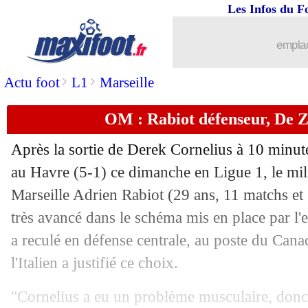
Les Infos du F
emplac
>
>
Actu foot
L1
Marseille
OM : Rabiot défenseur, De Z
Après la sortie de Derek Cornelius à 10 minute
au Havre (5-1) ce dimanche en Ligue 1, le mi
Marseille Adrien
Rabiot
(29 ans, 11 matchs et 
très avancé dans le schéma mis en place par l'
a reculé en défense centrale, au poste du Ca
l'Italien a justifié ce choix.
"Cornelius a eu un problème musculaire, donc