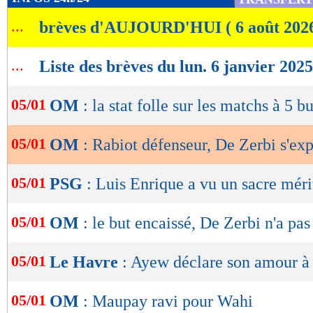
de
...
brèves d'AUJOURD'HUI ( 6 août 202
lecture
OK
...
Liste des brèves du lun. 6 janvier 2025
05/01
OM
: la stat folle sur les matchs à 5 bu
05/01
OM
: Rabiot défenseur, De Zerbi s'ex
05/01
PSG
: Luis Enrique a vu un sacre méri
05/01
OM
: le but encaissé, De Zerbi n'a pas
05/01
Le Havre
: Ayew déclare son amour à
05/01
OM
: Maupay ravi pour Wahi