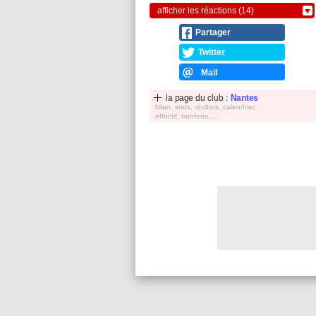
afficher les réactions (14)
Partager
Twitter
Mail
la page du club :
Nantes
bilan, stats, réultats, calendrier,
effectif, tranferts, ...