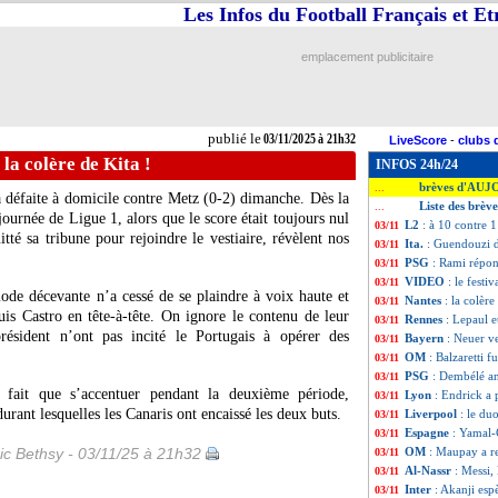
Les Infos du Football Français et E
emplacement publicitaire
publié le
03/11/2025 à 21h32
LiveScore
-
clubs 
 la colère de Kita !
INFOS 24h/24
brèves d'AUJ
...
 défaite à domicile contre Metz (0-2) dimanche. Dès la
Liste des brèv
...
urnée de Ligue 1, alors que le score était toujours nul
L2
: à 10 contre 
03/11
tté sa tribune pour rejoindre le vestiaire, révèlent nos
Ita.
: Guendouzi d
03/11
PSG
: Rami répo
03/11
VIDEO
: le festi
03/11
iode décevante n’a cessé de se plaindre à voix haute et
Nantes
: la colère
03/11
is Castro en tête-à-tête. On ignore le contenu de leur
Rennes
: Lepaul e
03/11
résident n’ont pas incité le Portugais à opérer des
Bayern
: Neuer v
03/11
OM
: Balzaretti f
03/11
PSG
: Dembélé a
03/11
 fait que s’accentuer pendant la deuxième période,
Lyon
: Endrick a 
03/11
rant lesquelles les Canaris ont encaissé les deux buts.
Liverpool
: le d
03/11
Espagne
: Yamal-
03/11
ic Bethsy - 03/11/25 à 21h32
OM
: Maupay a re
03/11
Al-Nassr
: Messi,
03/11
Inter
: Akanji espè
03/11