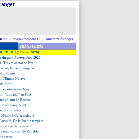
tranger
de L1
-
Tableau mercato L1
-
Transferts étranger
TRANSFERTS
OURD'HUI (10 août 2026)
es du mar. 4 novembre 2025
11, Troyes accroche Pau
écisif, la Lazio s'impose
nd à Ramos
val d'Iliman Ndiaye !
 de Kita !
t la causerie de Beye
eut "faire mal" au PSG
utur adjoint de Benatia
nnoncé remplaçant
parlé à Fonseca
uo Mbappé-Güler redouté
Carvajal, De la Fuente tempère
joué avec la réserve
 la réponse cash de Ronaldo
re rester