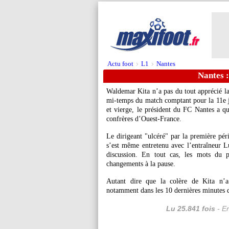
Actu foot
L1
Nantes
>
>
Nantes :
Waldemar Kita n’a pas du tout apprécié la
mi-temps du match comptant pour la 11e jo
et vierge, le président du FC Nantes a qui
confrères d’Ouest-France.
Le dirigeant "ulcéré" par la première pér
s’est même entretenu avec l’entraîneur Lu
discussion. En tout cas, les mots du p
changements à la pause.
Autant dire que la colère de Kita n’a
notamment dans les 10 dernières minutes du
Lu 25.841 fois
- Er