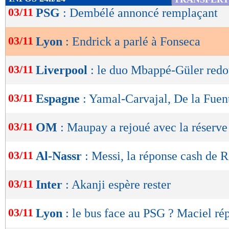
de
03/11
PSG
: Dembélé annoncé remplaçant
Lu 17.627 fois
- Eric Bethsy - 
lecture
03/11
Lyon
: Endrick a parlé à Fonseca
OK
03/11
Liverpool
: le duo Mbappé-Güler redo
03/11
Espagne
: Yamal-Carvajal, De la Fuen
03/11
OM
: Maupay a rejoué avec la réserve
03/11
Al-Nassr
: Messi, la réponse cash de 
03/11
Inter
: Akanji espère rester
03/11
Lyon
: le bus face au PSG ? Maciel ré