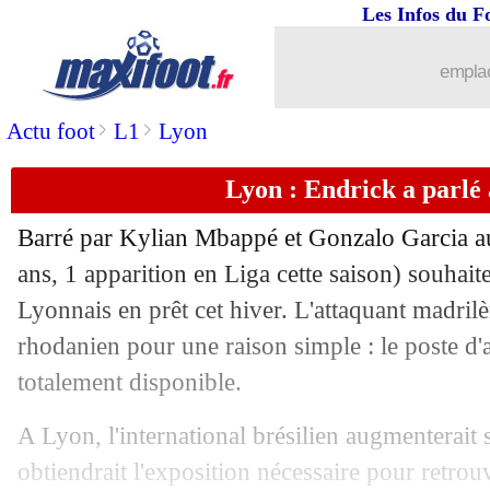
Les Infos du F
emplac
>
>
Actu foot
L1
Lyon
Lyon : Endrick a parlé
Barré par Kylian Mbappé et Gonzalo Garcia 
ans, 1 apparition en Liga cette saison) souhai
Lyonnais en prêt cet hiver. L'attaquant madrilè
rhodanien pour une raison simple : le poste d'av
totalement disponible.
...
brèves d'AUJOURD'HUI ( 7 août 202
A Lyon, l'international brésilien augmenterait 
...
Liste des brèves du mar. 4 novembre 
obtiendrait l'exposition nécessaire pour retrou