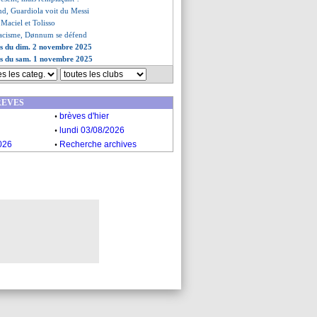
nd, Guardiola voit du Messi
Maciel et Tolisso
 racisme, Dønnum se défend
es du dim. 2 novembre 2025
es du sam. 1 novembre 2025
REVES
.
brèves d'hier
.
lundi 03/08/2026
.
026
Recherche archives