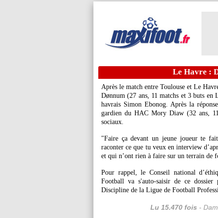
Le Havre : 
Après le match entre Toulouse et Le Havre
Dønnum
(27 ans, 11 matchs et 3 buts en L
havrais Simon Ebonog. Après la répons
gardien du HAC Mory
Diaw
(32 ans, 11
sociaux.
"Faire ça devant un jeune joueur te fai
raconter ce que tu veux en interview d’apr
et qui n’ont rien à faire sur un terrain de 
Pour rappel, le Conseil national d’éth
Football va s'auto-saisir de ce dossie
Discipline de la Ligue de Football Profess
Lu 15.470 fois
- Dami