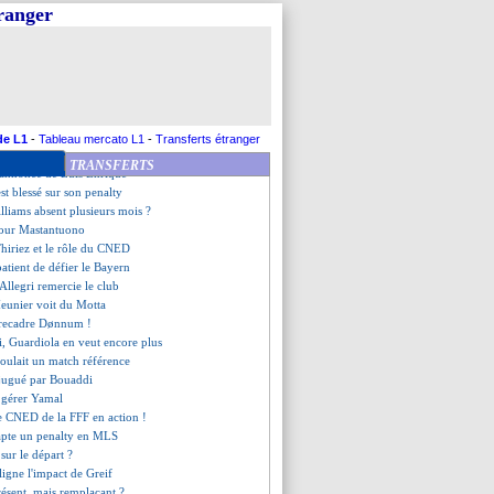
e de la saison 2024-2025
tranger
 Real n'a pas tranché...
 à la relance ?
e et l'apport de Griezmann
i, son lien facile avec Haaland
etour après la trêve ?
ue salue la forme du Bayern
ans le livre des records
de L1
-
Tableau mercato L1
-
Transferts étranger
ge le niveau du Bayern
TRANSFERTS
'annonce de Luis Enrique
est blessé sur son penalty
lliams absent plusieurs mois ?
pour Mastantuono
iriez et le rôle du CNED
atient de défier le Bayern
Allegri remercie le club
eunier voit du Motta
 recadre Dønnum !
i, Guardiola en veut encore plus
voulait un match référence
jugué par Bouaddi
t gérer Yamal
e CNED de la FFF en action !
capte un penalty en MLS
sur le départ ?
ligne l'impact de Greif
ésent, mais remplaçant ?