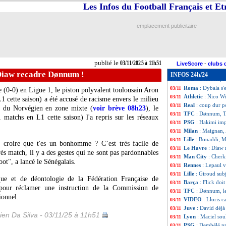
FIFPRO
: le onz
03/11
Les Infos du Football Français et E
Lyon
: Endrick, le
03/11
Metz
: Bouna Sarr
03/11
emplacement publicitaire
Atletico
: Simeon
03/11
Man City
: Cherk
03/11
OM
: Traoré, un r
03/11
PSG
: Luis Enriq
03/11
publié le
03/11/2025 à 11h51
Lyon
: Hateboer d
03/11
LiveScore
-
clubs 
PSG
: Vitinha ju
03/11
Diaw recadre Dønnum !
INFOS 24h/24
PSG
: Dembélé, l
03/11
Roma
: Dybala s'
03/11
 (0-0) en Ligue 1, le piston polyvalent toulousain Aron
Athletic
: Nico Wi
03/11
1 cette saison) a été accusé de racisme envers le milieu
Real
: coup dur 
03/11
e du Norvégien en zone mixte (
voir brève 08h23
), le
TFC
: Dønnum, Th
03/11
 matchs en L1 cette saison) l'a repris sur les réseaux
PSG
: Hakimi imp
03/11
Milan
: Maignan, 
03/11
Lille
: Bouaddi, M
03/11
t croire que t'es un bonhomme ? C’est très facile de
Le Havre
: Diaw
03/11
ès match, il y a des gestes qui ne sont pas pardonnables
Man City
: Cherk
03/11
foot", a lancé le Sénégalais.
Rennes
: Lepaul 
03/11
Lille
: Giroud sub
03/11
ique et de déontologie de la Fédération Française de
Barça
: Flick doi
03/11
r pour réclamer une instruction de la Commission de
TFC
: Dønnum, l
03/11
ionnel.
VIDEO
: Lloris 
03/11
Juve
: David déjà 
03/11
en Da Silva - 03/11/25 à 11h51
Lyon
: Maciel sou
03/11
PSG
: Dembélé pr
03/11