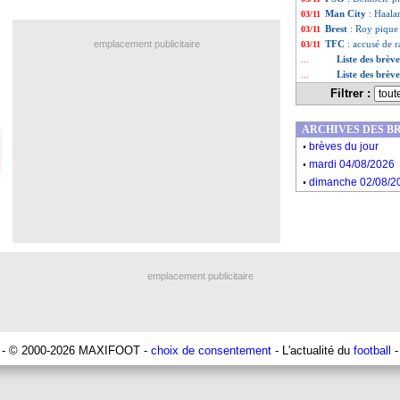
Man City
: Haala
03/11
Brest
: Roy pique 
03/11
emplacement publicitaire
TFC
: accusé de
03/11
Liste des brèv
...
Liste des brèv
...
Filtrer :
ARCHIVES DES B
.
brèves du jour
.
mardi 04/08/2026
.
dimanche 02/08/2
emplacement publicitaire
- © 2000-2026 MAXIFOOT -
choix de consentement
- L'actualité du
football
-