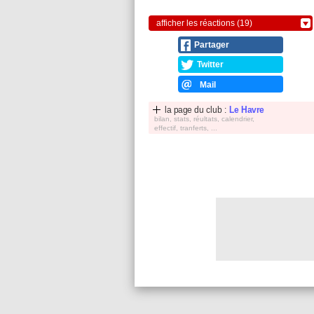
afficher les réactions (19)
Partager
Twitter
Mail
la page du club :
Le Havre
bilan, stats, réultats, calendrier,
effectif, tranferts, ...