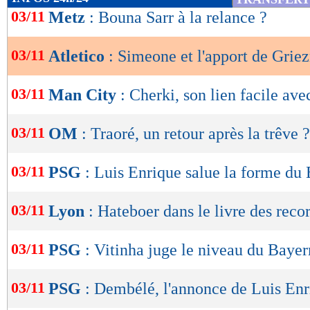
de
03/11
Metz
: Bouna Sarr à la relance ?
lecture
03/11
Atletico
: Simeone et l'apport de Gri
OK
03/11
Man City
: Cherki, son lien facile av
03/11
OM
: Traoré, un retour après la trêve ?
03/11
PSG
: Luis Enrique salue la forme du
03/11
Lyon
: Hateboer dans le livre des reco
03/11
PSG
: Vitinha juge le niveau du Bayer
03/11
PSG
: Dembélé, l'annonce de Luis En