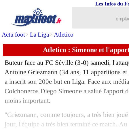
Les Infos du F
03/11
OM
: Balzaretti futur adjoint de Benat
emplac
03/11
PSG
: Dembélé annoncé remplaçant
>
>
Actu foot
La Liga
Atletico
03/11
Lyon
: Endrick a parlé à Fonseca
Atletico : Simeone et l'appo
03/11
Liverpool
: le duo Mbappé-Güler redo
Buteur face au FC Séville (3-0) samedi, l'attaq
03/11
Espagne
: Yamal-Carvajal, De la Fuen
Antoine
Griezmann
(34 ans, 11 apparitions et 
a inscrit son 200e but en Liga. Face aux médias
03/11
OM
: Maupay a rejoué avec la réserve
Colchoneros Diego Simeone a salué l'apport d
moins important.
03/11
Al-Nassr
: Messi, la réponse cash de 
"Griezmann, comme toujours, a très bien joué l
03/11
Inter
: Akanji espère rester
jour, l'équipe a très bien terminé ce match. Au-