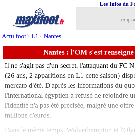
Les Infos du F
27/08
Brentford
: Chelsea tente un coup po
emplac
27/08
Man City
: Nunes ciblé par l'Atletico
>
>
Actu foot
L1
Nantes
27/08
Nantes
: Gbamin signe pour la saison (
Nantes : l'OM s'est renseig
27/08
Brest
: la C1 aura bien lieu à Guinga
Il ne s'agit pas d'un secret, l'attaquant du FC
27/08
Naples
: Cheddira prêté à l'Espanyol (o
(26 ans, 2 apparitions en L1 cette saison) disp
mercato d'été. D'après les informations du quo
27/08
Atalanta
: Musso prêté, Patricio arrive
l'international égyptien a refusé de rejoindre 
l'identité n'a pas été précisée, malgré une offr
27/08
Lyon
: Yazici dans les petits papiers
millions d'euros.
27/08
PSG
: Pereira résiste pour Al-Ittihad, m
Dans le même temps, Wolverhampton et l'Olym