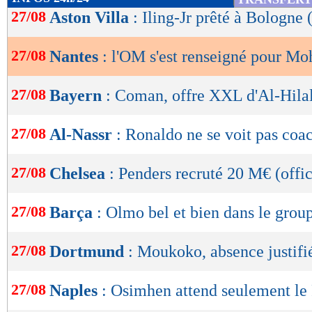
de
27/08
Aston Villa
: Iling-Jr prêté à Bologne (
lecture
27/08
Nantes
: l'OM s'est renseigné pour M
OK
27/08
Bayern
: Coman, offre XXL d'Al-Hilal
27/08
Al-Nassr
: Ronaldo ne se voit pas coa
27/08
Chelsea
: Penders recruté 20 M€ (offic
27/08
Barça
: Olmo bel et bien dans le grou
27/08
Dortmund
: Moukoko, absence justifi
27/08
Naples
: Osimhen attend seulement l