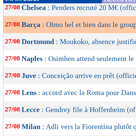
de
27/08
Chelsea
: Penders recruté 20 M€ (offic
lecture
27/08
Barça
: Olmo bel et bien dans le grou
OK
27/08
Dortmund
: Moukoko, absence justifi
27/08
Naples
: Osimhen attend seulement l
27/08
Juve
: Conceição arrive en prêt (offici
27/08
Lens
: accord avec la Roma pour Dan
27/08
Lecce
: Gendrey file à Hoffenheim (off
27/08
Milan
: Adli vers la Fiorentina plutôt