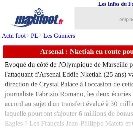
27/08
Man City
: Cancelo va bien filer à Al-
Les Infos du F
27/08
Brest
: Lorenzi explique un mercato di
emplac
>
>
Actu foot
PL
Les Gunners
27/08
ASSE
: un milieu de Sunderland dans l
Arsenal : Nketiah en route po
27/08
PSV
: Kurzawa se rapproche
Evoqué du côté de l'Olympique de Marseille p
27/08
Lyon
: Amin Sarr prêté en Italie (offic
l'attaquant d'Arsenal Eddie Nketiah (25 ans) v
direction de Crystal Palace à l'occasion de cett
27/08
Sociedad
: Merino à Arsenal pour 37 M
journaliste Fabrizio Romano, les deux écuries
27/08
Brentford
: Chelsea tente un coup po
accord au sujet d'un transfert évalué à 30 mil
laquelle pourront s'ajouter 6 millions de bonu
27/08
Man City
: Nunes ciblé par l'Atletico
Eagles ? Les Français Jean-Philippe Mateta e