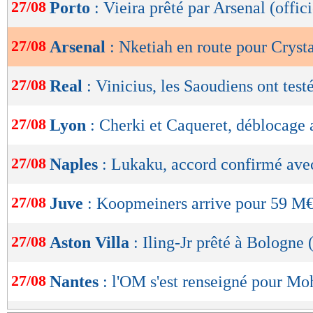
de
27/08
Porto
: Vieira prêté par Arsenal (offici
lecture
27/08
Arsenal
: Nketiah en route pour Cryst
OK
27/08
Real
: Vinicius, les Saoudiens ont testé
27/08
Lyon
: Cherki et Caqueret, déblocage 
27/08
Naples
: Lukaku, accord confirmé ave
27/08
Juve
: Koopmeiners arrive pour 59 M
27/08
Aston Villa
: Iling-Jr prêté à Bologne (
27/08
Nantes
: l'OM s'est renseigné pour M