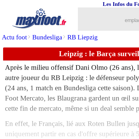
Les Infos du F
27/08
Juve
: Liverpool avance pour Chiesa
emplac
27/08
Paris FC
: Maxime Lopez en approche
>
>
Actu foot
Bundesliga
RB Liepzig
27/08
Liverpool
: c'est fait pour Mamardashvi
Leipzig : le Barça surve
27/08
OM
: Rennes pense bien à Veretout, ma
Après le milieu offensif Dani Olmo (26 ans), 
27/08
Brighton
: Kadioglu pour 30 M€ (offic
autre joueur du RB Leipzig : le défenseur p
(24 ans, 1 match en Bundesliga cette saison). 
27/08
Strasbourg
: Guilbert libéré pour Lecc
Foot Mercato, les Blaugrana gardent un œil su
cette fin de mercato, même si un deal semble 
27/08
Chelsea
: Osimhen, la peur d'un révei
En effet, le Français, lié aux Roten Bullen jus
27/08
Roma
: c'est fait pour Abdulhamid (off
uniquement partir en cas d'offre supérieure à 5