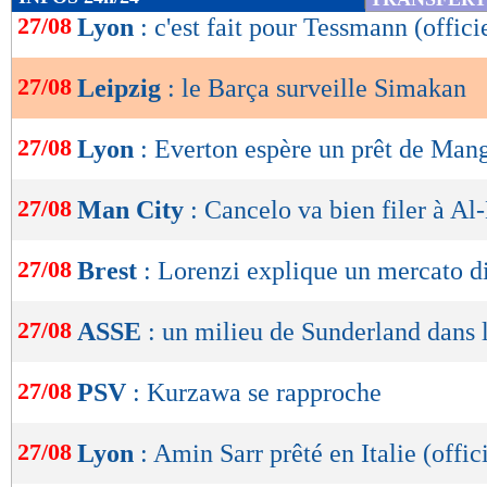
de
27/08
Lyon
: c'est fait pour Tessmann (offici
lecture
27/08
Leipzig
: le Barça surveille Simakan
OK
27/08
Lyon
: Everton espère un prêt de Man
27/08
Man City
: Cancelo va bien filer à Al-
27/08
Brest
: Lorenzi explique un mercato di
27/08
ASSE
: un milieu de Sunderland dans l
27/08
PSV
: Kurzawa se rapproche
27/08
Lyon
: Amin Sarr prêté en Italie (offic