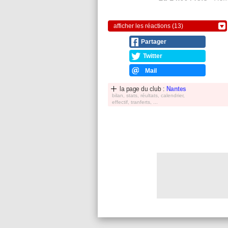
afficher les réactions (13)
Partager
Twitter
Mail
la page du club :
Nantes
bilan, stats, réultats, calendrier,
effectif, tranferts, ...