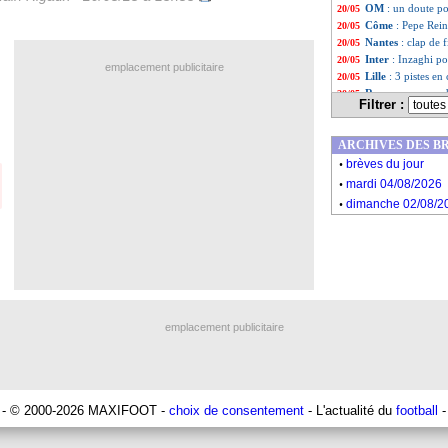
OM
: un doute p
20/05
Côme
: Pepe Rein
20/05
Nantes
: clap de
20/05
Inter
: Inzaghi po
20/05
emplacement publicitaire
Lille
: 3 pistes en
20/05
Roma
: un accor
20/05
Filtrer :
Liste des brèv
...
Liste des brèv
...
ARCHIVES DES B
.
brèves du jour
.
mardi 04/08/2026
.
dimanche 02/08/2
emplacement publicitaire
- © 2000-2026 MAXIFOOT -
choix de consentement
- L'actualité du
football
-