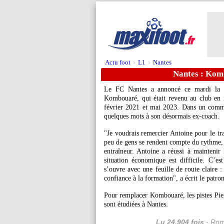
Actu foot
L1
Nantes
>
>
Nantes : Komb
Le FC Nantes a annoncé ce mardi la fi
Kombouaré, qui était revenu au club en 
février 2021 et mai 2023. Dans un comm
quelques mots à son désormais ex-coach.
"Je voudrais remercier Antoine pour le tra
peu de gens se rendent compte du rythme, d
entraîneur. Antoine a réussi à maintenir 
situation économique est difficile. C’e
s’ouvre avec une feuille de route claire :
confiance à la formation", a écrit le patro
Pour remplacer Kombouaré, les pistes Pie
sont étudiées à Nantes.
Lu 24.904 fois
- Rom