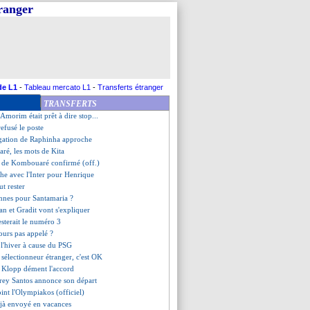
tranger
he se voit au PSG, mais...
k dans les petits papiers
 pistes pour le banc
revient pour Bisseck
ur de Gerrard se précise
eira convoqué avec la Belgique
ré annonce son départ (officiel)
de L1
-
Tableau mercato L1
-
Transferts étranger
kunku relancée ?
TRANSFERTS
pour Guessand
Amorim était prêt à dire stop...
 refusé le poste
ngation de Raphinha approche
ré, les mots de Kita
rt de Kombouaré confirmé (off.)
he avec l'Inter pour Henrique
ut rester
ennes pour Santamaria ?
an et Gradit vont s'expliquer
esterait le numéro 3
ours pas appelé ?
 l'hiver à cause du PSG
 sélectionneur étranger, c'est OK
de Klopp dément l'accord
rey Santos annonce son départ
oint l'Olympiakos (officiel)
jà envoyé en vacances