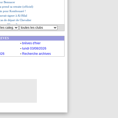
our Bennacer
a prend sa retraite (officiel)
 fin pour Kombouaré !
urrait signer à Al-Hilal
 cas de départ de Chevalier
d avec Klopp ?
es du lun. 19 mai 2025
es du dim. 18 mai 2025
REVES
.
brèves d'hier
.
lundi 03/08/2026
.
026
Recherche archives