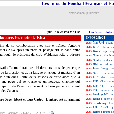
Les Infos du Football Français et E
Monaco
: Akliouc
20/05
Tottenham
: Fran
20/05
Nantes
: 2 autres
20/05
emplacement publicitaire
Inter
: West Ham 
20/05
Rangers
: le reto
20/05
Strasbourg
: Mor
20/05
Everton
: Doucou
20/05
publié le
20/05/2025 à 13h53
LiveScore
-
clubs 
PSG
: la piste N
20/05
ouaré, les mots de Kita
INFOS 24h/24
Nice
: prix fixé 
20/05
Man Utd
: quand 
20/05
n de sa collaboration avec son entraîneur Antoine
Braga
: Farioli a
20/05
mars 2024 après un premier passage sur le banc entre
Barça
: la prolo
20/05
uniqué, le président du club Waldemar Kita a adressé
Nantes
: Komboua
20/05
Nantes
: le dépa
20/05
OM
: accord proc
20/05
vail effectué durant ces 14 derniers mois. Je pense que
Inter
: Inzaghi ve
20/05
e la pression et de la fatigue physique et mentale d’un
Nice
: retour à R
20/05
le club dans l’élite deux saisons de suite alors que la
LFP
: Matic, Hass
20/05
st une page qui se tourne et un nouveau chapitre qui
EdF
: Chevalier r
20/05
 repartir de l'avant en prônant le beau jeu et en faisant
EdF
: Cherki touj
20/05
TdC
: un report à
n des Canaris.
20/05
Sondage MF
: un
20/05
Roma
: l'agent 
rre Sage (libre) et Luis Castro (Dunkerque) notamment
20/05
Strasbourg
: And
20/05
Lille
: Cabella rej
20/05
Reims
: Teuma dé
20/05
ain Rigaux - 20/05/25 à 13h53