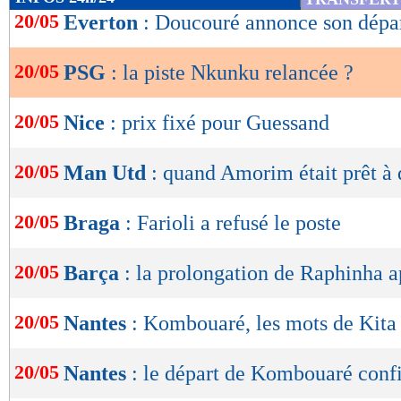
de
20/05
Everton
: Doucouré annonce son départ
lecture
20/05
PSG
: la piste Nkunku relancée ?
OK
20/05
Nice
: prix fixé pour Guessand
20/05
Man Utd
: quand Amorim était prêt à d
20/05
Braga
: Farioli a refusé le poste
20/05
Barça
: la prolongation de Raphinha 
20/05
Nantes
: Kombouaré, les mots de Kita
20/05
Nantes
: le départ de Kombouaré confi