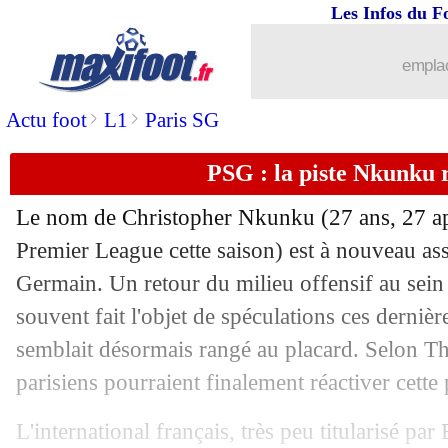
Les Infos du F
20/05
VIDEO
: le coup de canon de Marmou
emplac
20/05
Lyon
: Fonseca voulait retenir Lacazet
>
>
Actu foot
L1
Paris SG
20/05
Montpellier
: Gasset ne reviendra pas
PSG : la piste Nkunku 
20/05
Brighton
: Boscagli en approche
Le nom de Christopher
Nkunku
(27 ans, 27 ap
20/05
Liverpool
: Diaz, la priorité du Barça 
Premier League cette saison) est à nouveau ass
Germain. Un retour du milieu offensif au sein
20/05
Lyon
: Lacazette revient sur son dépar
souvent fait l'objet de spéculations ces dernièr
semblait désormais rangé au placard. Selon Th
20/05
Tottenham
: A. Postecoglou - "pas un
parisiens pourraient finalement réactiver cette p
20/05
Real
: Chelsea en action pour Rodryg
L'international français, très peu titularisé pa