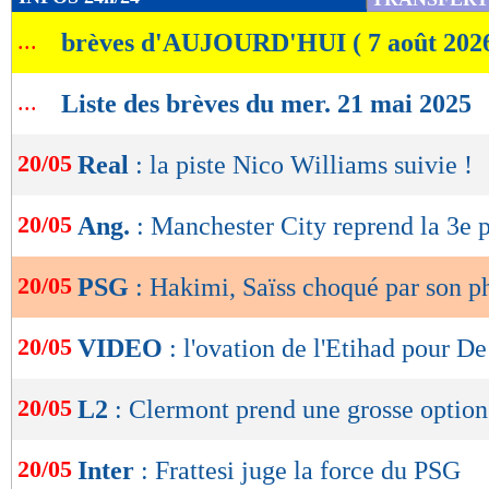
de
...
brèves d'AUJOURD'HUI ( 7 août 202
lecture
OK
...
Liste des brèves du mer. 21 mai 2025
20/05
Real
: la piste Nico Williams suivie !
20/05
Ang.
: Manchester City reprend la 3e 
20/05
PSG
: Hakimi, Saïss choqué par son p
20/05
VIDEO
: l'ovation de l'Etihad pour D
20/05
L2
: Clermont prend une grosse option
20/05
Inter
: Frattesi juge la force du PSG