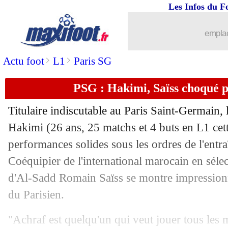
Les Infos du F
emplac
>
>
Actu foot
L1
Paris SG
PSG : Hakimi, Saïss choqué p
Titulaire indiscutable au Paris Saint-Germain, l
Hakimi
(26 ans, 25 matchs et 4 buts en L1 cett
performances solides sous les ordres de l'entr
Coéquipier de l'international marocain en sélec
d'Al-Sadd Romain Saïss se montre impression
du Parisien.
"Achraf est quelqu'un qui veut jouer tous les 