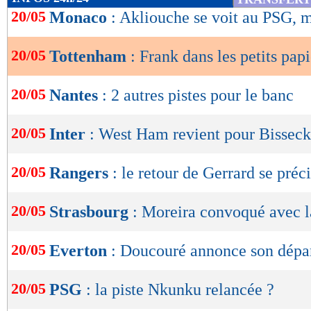
de
20/05
Monaco
: Akliouche se voit au PSG, m
lecture
20/05
Tottenham
: Frank dans les petits papi
OK
20/05
Nantes
: 2 autres pistes pour le banc
20/05
Inter
: West Ham revient pour Bisseck
20/05
Rangers
: le retour de Gerrard se préc
20/05
Strasbourg
: Moreira convoqué avec 
20/05
Everton
: Doucouré annonce son départ
20/05
PSG
: la piste Nkunku relancée ?