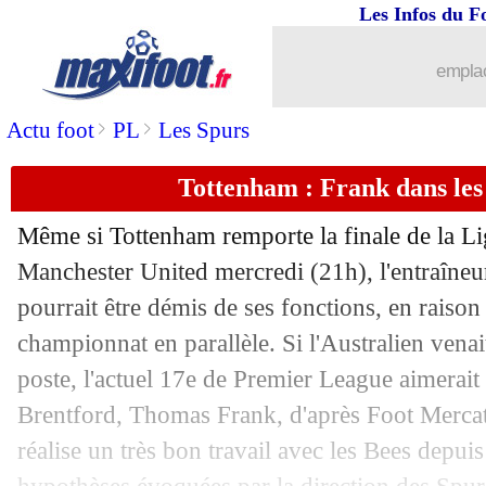
Les Infos du F
20/05
VIDEO
: l'ovation de l'Etihad pour D
emplac
20/05
L2
: Clermont prend une grosse option
>
>
Actu foot
PL
Les Spurs
20/05
Inter
: Frattesi juge la force du PSG
Tottenham : Frank dans les 
20/05
Francfort
: Larsson sur le radar du Re
Même si Tottenham remporte la finale de la L
20/05
EdF
: Cherki pressenti dans la liste !
Manchester United mercredi (21h), l'entraîne
pourrait être démis de ses fonctions, en raison
20/05
Southampton
: accord verbal avec Stil
championnat en parallèle. Si l'Australien vena
poste, l'actuel 17e de Premier League aimerait 
20/05
VIDEO
: le coup de canon de Marmou
Brentford, Thomas Frank, d'après Foot Mercat
réalise un très bon travail avec les Bees depuis 
20/05
Lyon
: Fonseca voulait retenir Lacazet