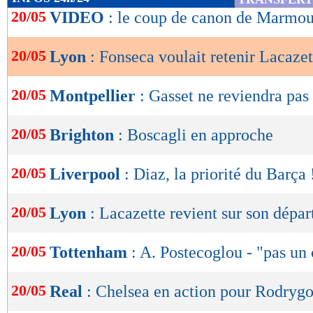
de
20/05
VIDEO
: le coup de canon de Marmou
lecture
20/05
Lyon
: Fonseca voulait retenir Lacazet
OK
20/05
Montpellier
: Gasset ne reviendra pas
20/05
Brighton
: Boscagli en approche
20/05
Liverpool
: Diaz, la priorité du Barça 
20/05
Lyon
: Lacazette revient sur son dépar
20/05
Tottenham
: A. Postecoglou - "pas un
20/05
Real
: Chelsea en action pour Rodryg