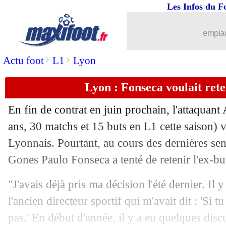
Les Infos du F
emplac
>
>
Actu foot
L1
Lyon
Lyon : Fonseca voulait ret
En fin de contrat en juin prochain, l'attaquan
ans, 30 matchs et 15 buts en L1 cette saison) 
Lyonnais. Pourtant, au cours des dernières sem
...
brèves d'AUJOURD'HUI ( 6 août 202
Gones Paulo Fonseca a tenté de retenir l'ex-bu
...
Liste des brèves du mer. 21 mai 2025
"J'avais déjà pris ma décision l'été dernier. Il 
l'ancien directeur sportif qui m'avait dit : 'Si t
20/05
Real
: la piste Nico Williams suivie !
pas.' En début d'année, il y a eu quelques disc