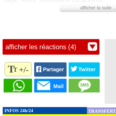
Dupé, Wilitty Younoussa et Lucas Perrin.
afficher la suite ..
Lu 10.880 fois
- Eric Bethsy - 
afficher les réactions (4)
T
+/-
T
Partager
Twitter
Règlez la
taille du
Mail
texte
pour
l'adapter
à vos
INFOS 24h/24
TRANSFERT
préférences