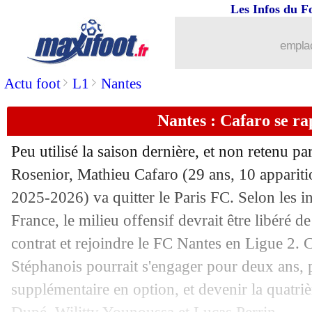
Les Infos du F
emplac
>
>
Actu foot
L1
Nantes
Nantes : Cafaro se r
Peu utilisé la saison dernière, et non retenu 
Rosenior,
Mathieu Cafaro
(29 ans, 10 appariti
2025-2026) va quitter le Paris FC. Selon les 
France, le milieu offensif devrait être libéré d
contrat et rejoindre le FC Nantes en Ligue 2. C
Stéphanois pourrait s'engager pour deux ans, 
supplémentaire en option, et devenir la quatr