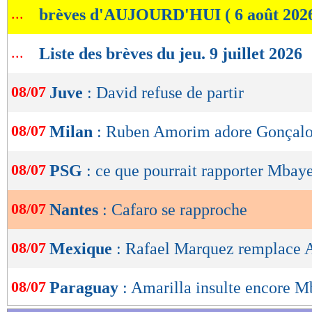
...
brèves d'AUJOURD'HUI ( 6 août 202
de
lecture
...
Liste des brèves du jeu. 9 juillet 2026
OK
08/07
Juve
: David refuse de partir
08/07
Milan
: Ruben Amorim adore Gonçal
08/07
PSG
: ce que pourrait rapporter Mbay
08/07
Nantes
: Cafaro se rapproche
08/07
Mexique
: Rafael Marquez remplace Ag
08/07
Paraguay
: Amarilla insulte encore M