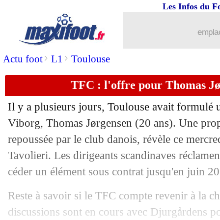
Les Infos du F
08/07
OM
: Nice assigne en justice Lorenzi
emplac
08/07
EdF
: des nouvelles de Tchouaméni
>
>
Actu foot
L1
Toulouse
08/07
Nice
: le club remonté contre Moffi
TFC : l'offre pour Thomas Jø
08/07
Chelsea
: Enzo Fernandez entretient le
Il y a plusieurs jours, Toulouse avait formulé 
08/07
TFC
: des discussions pour Siltanen
Viborg, Thomas Jørgensen (20 ans). Une propo
repoussée par le club danois, révèle ce mercred
08/07
Al-Shabab
: Bamba Dieng en approch
Tavolieri. Les dirigeants scandinaves réclamen
céder un élément sous contrat jusqu'en juin 2
08/07
USA
: F. Balogun - "pas à la hauteur"
Reste à savoir si le TFC compte revenir à la c
08/07
Brésil
: Bruno Guimarães très marqué
discussions sont en cours avec Djurgårdens po