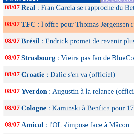
de
08/07
Real
: Fran Garcia se rapproche du Bet
lecture
08/07
TFC
: l'offre pour Thomas Jørgensen 
OK
08/07
Brésil
: Endrick promet de revenir plus
08/07
Strasbourg
: Vieira pas fan de BlueCo
08/07
Croatie
: Dalic s'en va (officiel)
08/07
Yverdon
: Augustin à la relance (offici
08/07
Cologne
: Kaminski à Benfica pour 17
08/07
Amical
: l'OL s'impose face à Mâcon